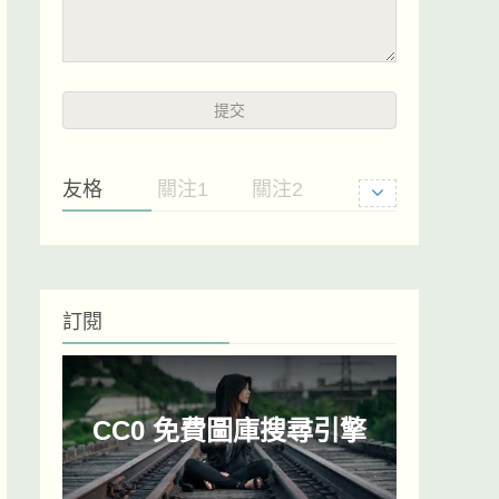
友格
關注1
關注2
訂閱
CC0 免費圖庫搜尋引擎