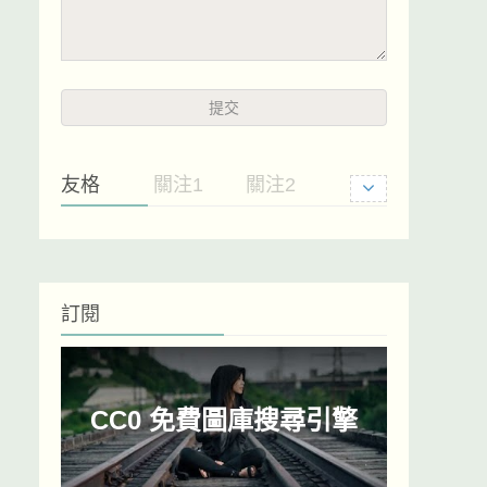
友格
關注1
關注2
訂閱
CC0 免費圖庫搜尋引擎