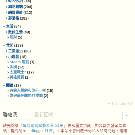
Windows
(44)
網路雲端
(204)
網頁設計
(312)
部落格
(282)
生活
(54)
數位生活
(49)
理財
(5)
休閒
(138)
三國志11
(86)
小遊戲
(18)
Steam 遊戲
(3)
圍棋
(12)
太空戰士7
(17)
英雄黃昏
(2)
閱讀
(17)
有錢人想的和你不一樣
(15)
為健康把關的57堂課
(2)
ⓦ Tree Label V2
聯絡我
最新回應
請先閱讀「
填寫諮詢聯繫表單 SOP
」瞭解重要資訊，如非需要發案給本
站，提問請至「
Blogger 社團
」，本站不會回覆任何私人諮詢問題，謝謝！