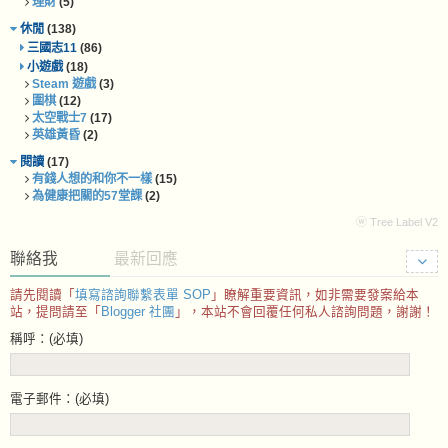
理財
(5)
休閒
(138)
三國志11
(86)
小遊戲
(18)
Steam 遊戲
(3)
圍棋
(12)
太空戰士7
(17)
英雄黃昏
(2)
閱讀
(17)
有錢人想的和你不一樣
(15)
為健康把關的57堂課
(2)
ⓦ Tree Label V2
聯絡我
最新回應
請先閱讀「
填寫諮詢聯繫表單 SOP
」瞭解重要資訊，如非需要發案給本
站，提問請至「
Blogger 社團
」，本站不會回覆任何私人諮詢問題，謝謝！
稱呼：(必填)
電子郵件：(必填)