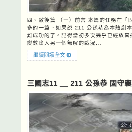
四、敵後篇 （一）前言 本篇的任務在「固守襄平」各篇之中，為測試過程最久、失敗次數最
多的一篇。如果說 211 公孫恭為本體
難成功的了。記得當初多次幾乎已經放棄
變數墮入另一個無解的戰況...
繼續閱讀全文
三國志11 __ 211 公孫恭 固