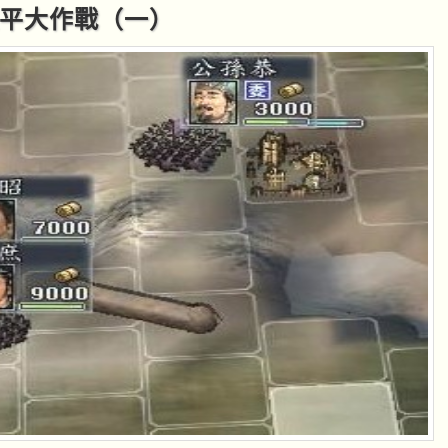
守襄平大作戰（一）