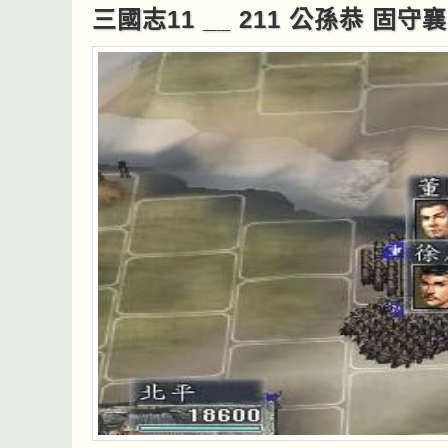
三國志11 __ 211 公孫恭 固