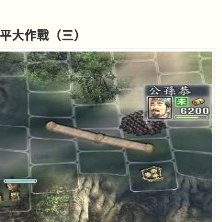
守襄平大作戰（三）