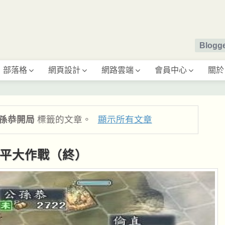
Blog
部落格
網頁設計
網路雲端
會員中心
關於
公孫恭開局
標籤的文章。
顯示所有文章
守襄平大作戰（終）