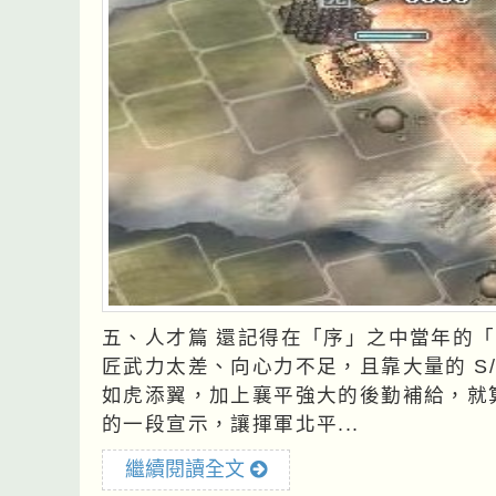
五、人才篇 還記得在「序」之中當年的「 三個臭皮匠可抓十個諸葛亮 」嗎？舊版的三臭皮
匠武力太差、向心力不足，且靠大量的 S
如虎添翼，加上襄平強大的後勤補給，就算
的一段宣示，讓揮軍北平...
繼續閱讀全文