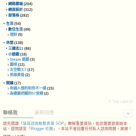
網路雲端
(204)
網頁設計
(312)
部落格
(282)
生活
(54)
數位生活
(49)
理財
(5)
休閒
(138)
三國志11
(86)
小遊戲
(18)
Steam 遊戲
(3)
圍棋
(12)
太空戰士7
(17)
英雄黃昏
(2)
閱讀
(17)
有錢人想的和你不一樣
(15)
為健康把關的57堂課
(2)
ⓦ Tree Label V2
聯絡我
最新回應
請先閱讀「
填寫諮詢聯繫表單 SOP
」瞭解重要資訊，如非需要發案給本
站，提問請至「
Blogger 社團
」，本站不會回覆任何私人諮詢問題，謝謝！