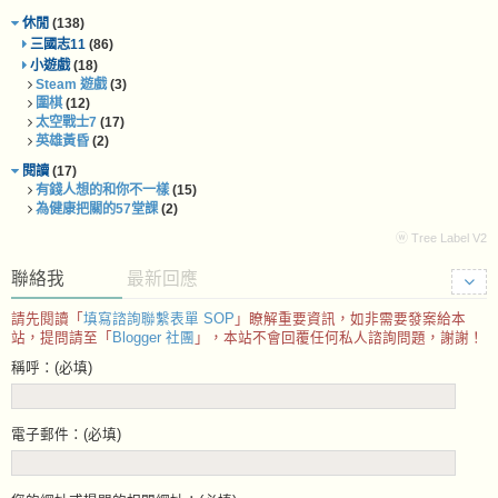
休閒
(138)
三國志11
(86)
小遊戲
(18)
Steam 遊戲
(3)
圍棋
(12)
太空戰士7
(17)
英雄黃昏
(2)
閱讀
(17)
有錢人想的和你不一樣
(15)
為健康把關的57堂課
(2)
ⓦ Tree Label V2
聯絡我
最新回應
請先閱讀「
填寫諮詢聯繫表單 SOP
」瞭解重要資訊，如非需要發案給本
站，提問請至「
Blogger 社團
」，本站不會回覆任何私人諮詢問題，謝謝！
稱呼：(必填)
電子郵件：(必填)