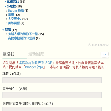
三國志11
(86)
小遊戲
(18)
Steam 遊戲
(3)
圍棋
(12)
太空戰士7
(17)
英雄黃昏
(2)
閱讀
(17)
有錢人想的和你不一樣
(15)
為健康把關的57堂課
(2)
ⓦ Tree Label V2
聯絡我
最新回應
請先閱讀「
填寫諮詢聯繫表單 SOP
」瞭解重要資訊，如非需要發案給本
站，提問請至「
Blogger 社團
」，本站不會回覆任何私人諮詢問題，謝謝！
稱呼：(必填)
電子郵件：(必填)
您的網址或提問的相關網址：(必填)