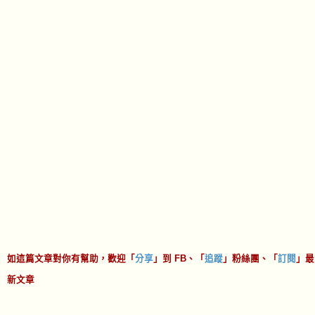
method: "post"
},
fetchUrl = "https://www.googleapis.com/oauth2/v3/to
ken?client_id=" + photo_client_id + "&client_secret
=" + photo_client_secret + "&refresh_token=" + phot
o_refresh_token + "&grant_type=refresh_token",
response = UrlFetchApp.fetch(fetchUrl, options),
results = JSON.parse(response.getContentText()),
access_token = results.access_token;
return access_token;
}
如這篇文章對你有幫助，歡迎「
分享
」到 FB、「
追蹤
」粉絲團、「
訂閱
」最
新文章