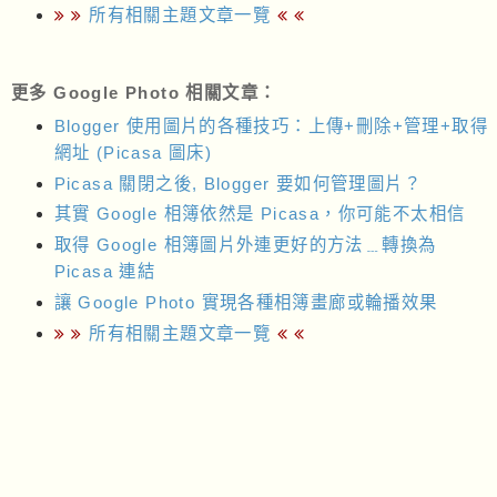
}
所有相關主題文章一覽
function getPhotoRaw(src) {
var response = UrlFetchApp.fetch(src);
return response.getContent(); // 圖片轉成 raw binary
更多 Google Photo 相關文章：
格式
}
Blogger 使用圖片的各種技巧：上傳+刪除+管理+取得
網址 (Picasa 圖床)
function createAlbum() {
var album = '{album: {title:"' + albumTitle +
Picasa 關閉之後, Blogger 要如何管理圖片？
'"}}', // 若用 JSON.stringify(data) → google photo
api 吃不到，自行轉成字串最保險
其實 Google 相簿依然是 Picasa，你可能不太相信
url = "https://photoslibrary.googleapis.com/v1/albu
ms",
取得 Google 相簿圖片外連更好的方法﹍轉換為
options = {
Picasa 連結
"method": "post",
"headers": {
讓 Google Photo 實現各種相簿畫廊或輪播效果
"Authorization": "Bearer " + access_token,
"Content-Type": "application/json"
所有相關主題文章一覽
},
"payload": JSON.stringify(album)
},
response = UrlFetchApp.fetch(url, options);
Logger.log(JSON.stringify(response)); // 取得相簿 ID
}
function getAccessToken() {
var options = {