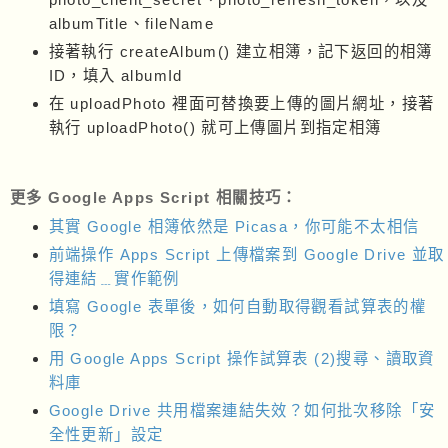
headers: {
albumTitle、fileName
"Authorization": "Bearer " + access_token,
"Content-Type": "application/json"
接著執行 createAlbum() 建立相簿，記下返回的相簿
},
payload: data,
ID，填入 albumId
muteHttpExceptions: true
在 uploadPhoto 裡面可替換要上傳的圖片網址，接著
},
response = UrlFetchApp.fetch(uploadUrl, options);
執行 uploadPhoto() 就可上傳圖片到指定相簿
Logger.log(response);
}
function getUploadToken(src) {
更多 Google Apps Script 相關技巧：
var rawData = getPhotoRaw(src),
options = {
其實 Google 相簿依然是 Picasa，你可能不太相信
"method": "post",
"headers": {
前端操作 Apps Script 上傳檔案到 Google Drive 並取
"Authorization": "Bearer " + access_token,
得連結﹍實作範例
"Content-type": "application/octet-stream",
"X-Goog-Upload-File-Name": fileName,
填寫 Google 表單後，如何自動取得觀看試算表的權
"X-Goog-Upload-Protocol": "raw"
限？
},
"payload": rawData
用 Google Apps Script 操作試算表 (2)搜尋、讀取資
},
uploadRawUrl = "https://photoslibrary.googleapis.co
料庫
m/v1/uploads",
Google Drive 共用檔案連結失效？如何批次移除「安
uploadToken = UrlFetchApp.fetch(uploadRawUrl, optio
ns);
全性更新」設定
return uploadToken;