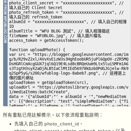
photo_client_secret = "xxxxxxxxxxxxxxxxxxxxx", //
填入自己的 Client Secret
photo_refresh_token = "xxxxxxxxxxxxxxxxxxxxx", //
填入自己的 refresh_token
albumId = "xxxxxxxxxxxxxxxxxxxxx", // 填入自己的相簿
ID
albumTitle = "WFU BLOG 測試", // 填入相簿描述
fileName = "WFUBLOG.jpg", // 填入圖片檔名
access_token = getAccessToken();
function uploadPhoto() {
var src = "https://blogger.googleusercontent.com/im
g/b/R29vZ2xl/AVvXsEizW3s3HghEoobUR5juPl6QpOV-zZR5MQ
DsHGRlCmAcgGUX7jql6Q19E4Lsd8cBRQeUum9Ltx5luiSMFm1A6
s3TzgtH3syX2aDjALB5IaClMtIEd56978kbz60PdGJGjelw-Rk9
q2SpP5yG/s200/wfublog-logo-8abeb7.png", // 這裡是上
傳的圖片網址
uploadToken = getUploadToken(src),
uploadUrl = "https://photoslibrary.googleapis.com/v
1/mediaItems:batchCreate",
data = '{"albumId":"' + albumId + '","newMediaItem
s": [{"description": "test","simpleMediaItem": {"fi
leName":"' + fileName + '","uploadToken":"' + uploa
dToken + '"}}], "albumPosition":{"position": "FIRST
所有重點已用註解標示，以下依流程重點說明：
_IN_ALBUM"}}', // 若用 JSON.stringify(data) → googl
e photo api 吃不到，自行轉成字串最保險
先填入自己的 photo_client_id、
options = {
method: "post",
photo_client_secret、photo_refresh_token，以及