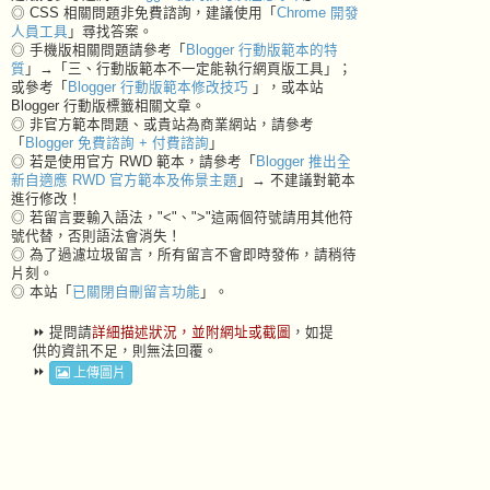
◎ CSS 相關問題非免費諮詢，建議使用「
Chrome 開發
人員工具
」尋找答案。
◎ 手機版相關問題請參考「
Blogger 行動版範本的特
質
」→「三、行動版範本不一定能執行網頁版工具」；
或參考「
Blogger 行動版範本修改技巧
」，或本站
Blogger 行動版標籤相關文章。
◎ 非官方範本問題、或貴站為商業網站，請參考
「
Blogger 免費諮詢 + 付費諮詢
」
◎ 若是使用官方 RWD 範本，請參考「
Blogger 推出全
新自適應 RWD 官方範本及佈景主題
」→ 不建議對範本
進行修改！
◎ 若留言要輸入語法，"<"、">"這兩個符號請用其他符
號代替，否則語法會消失！
◎ 為了過濾垃圾留言，所有留言不會即時發佈，請稍待
片刻。
◎ 本站「
已關閉自刪留言功能
」。
⏩ 提問請
詳細描述狀況，並附網址或截圖
，如提
供的資訊不足，則無法回覆。
⏩
上傳圖片