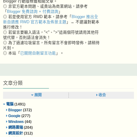
Blogger 行動版標籤相關文章。
◎ 非官方範本問題、或貴站為商業網站，請參考
「
Blogger 免費諮詢 + 付費諮詢
」
◎ 若是使用官方 RWD 範本，請參考「
Blogger 推出全
新自適應 RWD 官方範本及佈景主題
」→ 不建議對範本
進行修改！
◎ 若留言要輸入語法，"<"、">"這兩個符號請用其他符
號代替，否則語法會消失！
◎ 為了過濾垃圾留言，所有留言不會即時發佈，請稍待
片刻。
◎ 本站「
已關閉自刪留言功能
」。
文章分類
展開
收合
電腦
(1491)
Blogger
(372)
Google
(277)
Windows
(44)
網路雲端
(204)
網頁設計
(312)