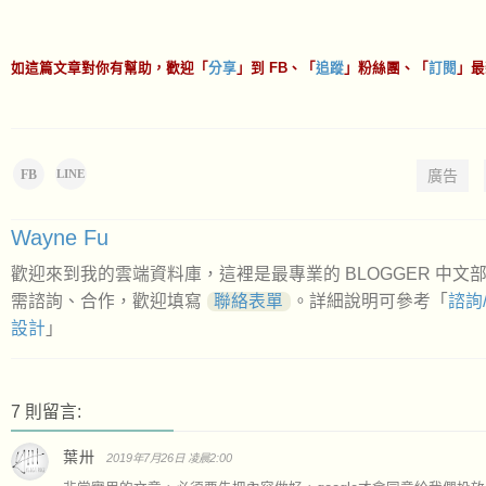
如這篇文章對你有幫助，歡迎「
分享
」到 FB、「
追蹤
」粉絲團、「
訂閱
」最
FB
廣告
LINE
Wayne Fu
歡迎來到我的雲端資料庫，這裡是最專業的 BLOGGER 中文
需諮詢、合作，歡迎填寫
聯絡表單
。詳細說明可參考「
諮詢
設計
」
7 則留言:
葉卅
2019年7月26日 凌晨2:00