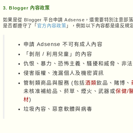
3. Blogger 內容政策
如果是從 Blogger 平台申請 Adsense，還需要特別注意
是否都遵守了「
官方內容政策
」，例如以下內容都是違反規
申請 Adsense 不可有成人內容
「剝削 / 利用兒童」的內容
仇恨、暴力、恐怖主義、騷擾和威脅、非法
侵害版權、洩漏個人及機密資訊
管制類商品與服務 (包括
酒類
飲品、賭博、
未核准補給品、菸草、煙火、武器或
保健/
材
)
垃圾內容、惡意軟體與病毒