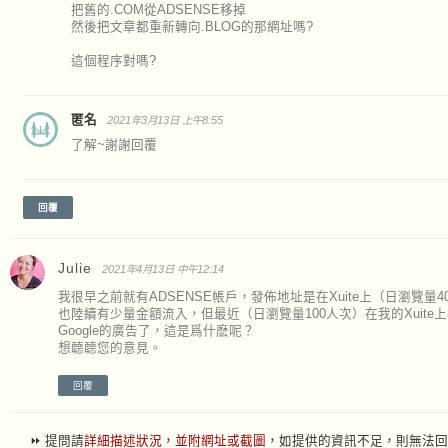
把舊的.COM從ADSENSE移掉
然後把文章都重新轉向.BLOG的那網址嗎?
這個程序對嗎?
匿名
2021年3月13日 上午8:55
了解~謝謝回覆
回覆
Julie
2021年4月13日 中午12:14
我很早之前就有ADSENSE帳戶，發佈地址是在Xuite上（日瀏覽量4
也陸續有少量金額流入，但最近（日瀏覽量100人次）在我的Xuite
Google的廣告了，這是爲什麽呢？
想聼聼您的意見。
回覆
⏩ 提問請
詳細描述狀況，並附網址或截圖
，如提供的資訊不足，則無法回