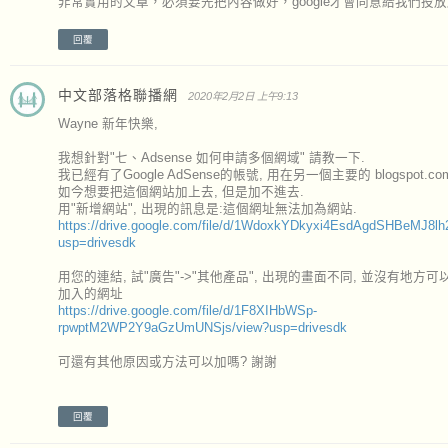
非常實用的文章，必須要先把內容做好，google才會同意給我們投
回覆
中文部落格聯播網
2020年2月2日 上午9:13
Wayne 新年快樂,
我想針對"七、Adsense 如何申請多個網域" 請教一下.
我已經有了Google AdSense的帳號, 用在另一個主要的 blogspot.c
如今想要把這個網站加上去, 但是加不進去.
用"新增網站", 出現的訊息是:這個網址無法加為網站.
https://drive.google.com/file/d/1WdoxkYDkyxi4EsdAgdSHBeMJ8l
usp=drivesdk
用您的連結, 試"廣告"->"其他產品", 出現的畫面不同, 並沒有地方
加入的網址
https://drive.google.com/file/d/1F8XIHbWSp-
rpwptM2WP2Y9aGzUmUNSjs/view?usp=drivesdk
可還有其他原因或方法可以加嗎? 謝謝
回覆