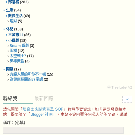
部落格
(282)
生活
(54)
數位生活
(49)
理財
(5)
休閒
(138)
三國志11
(86)
小遊戲
(18)
Steam 遊戲
(3)
圍棋
(12)
太空戰士7
(17)
英雄黃昏
(2)
閱讀
(17)
有錢人想的和你不一樣
(15)
為健康把關的57堂課
(2)
ⓦ Tree Label V2
聯絡我
最新回應
請先閱讀「
填寫諮詢聯繫表單 SOP
」瞭解重要資訊，如非需要發案給本
站，提問請至「
Blogger 社團
」，本站不會回覆任何私人諮詢問題，謝謝！
稱呼：(必填)