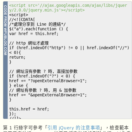
<script src='//ajax.googleapis.com/ajax/libs/jquer
y/2.0.0/jquery.min.js'></script>
<script>
//<![CDATA[
/*處理分享到 Line 的連結*/
$("a").each(function () {
var href = this.href;
// http 網址才處理
if (href.indexOf("http") != 0 || href.indexOf("//")
< 0){
return;
}
// 網址沒有參數 ? 時, 直接加參數
if (href.indexOf("?") < 0) {
href += "?openExternalBrowser=1";
} else {
// 網址有參數 ? 時, 用 & 加參數
href += "&openExternalBrowser=1";
}
this.href = href;
});
//]]>
</script>
第 1 行綠字可參考「
引用 jQuery 的注意事項
」，檢查範本