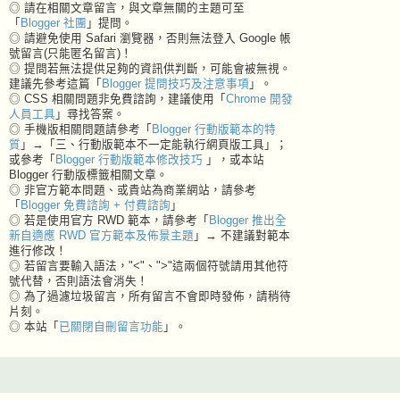
◎ 請在相關文章留言，與文章無關的主題可至
「
Blogger 社團
」提問。
◎ 請避免使用 Safari 瀏覽器，否則無法登入 Google 帳
號留言(只能匿名留言)！
◎ 提問若無法提供足夠的資訊供判斷，可能會被無視。
建議先參考這篇「
Blogger 提問技巧及注意事項
」。
◎ CSS 相關問題非免費諮詢，建議使用「
Chrome 開發
人員工具
」尋找答案。
◎ 手機版相關問題請參考「
Blogger 行動版範本的特
質
」→「三、行動版範本不一定能執行網頁版工具」；
或參考「
Blogger 行動版範本修改技巧
」，或本站
Blogger 行動版標籤相關文章。
◎ 非官方範本問題、或貴站為商業網站，請參考
「
Blogger 免費諮詢 + 付費諮詢
」
◎ 若是使用官方 RWD 範本，請參考「
Blogger 推出全
新自適應 RWD 官方範本及佈景主題
」→ 不建議對範本
進行修改！
◎ 若留言要輸入語法，"<"、">"這兩個符號請用其他符
號代替，否則語法會消失！
◎ 為了過濾垃圾留言，所有留言不會即時發佈，請稍待
片刻。
◎ 本站「
已關閉自刪留言功能
」。