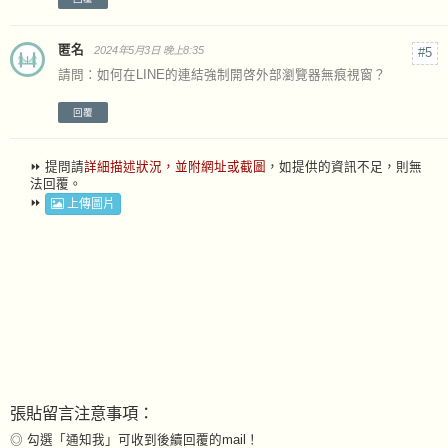
匿名
2024年5月3日 晚上8:35
請問：如何在LINE的連結強制開啓外部瀏覽器無痕視窗？
回覆
⏩ 提問請
詳細描述狀況，並附網址或截圖
，如提供的資訊不足，則無
法回覆。
⏩
上傳圖片
張貼留言注意事項：
◎ 勾選「通知我」可收到後續回覆的mail！