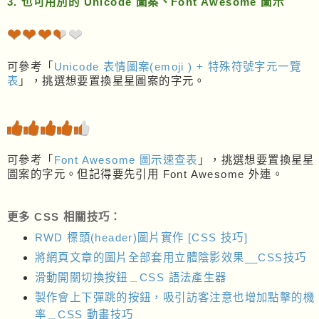
3. 也可用別的 Unicode 圖案、Font Awesome 圖示
❤❤❤❤❤
❤❤❤❤❤
可參考「
Unicode 表情圖案(emoji ) + 特殊符號字元一覽
表
」，挑選想要置換星星圖案的字元。
可參考「
Font Awesome 圖示速查表
」，挑選想要置換星星
圖案的字元。但記得要先引用 Font Awesome 外連。
更多 CSS 相關技巧：
RWD 標頭(header)圖片實作 [CSS 技巧]
將網頁文章的圖片全部套用立體陰影效果__CSS技巧
滑動開關切換按鈕﹍CSS 語法產生器
製作會上下彈跳的按鈕，吸引訪客注意也增加點擊的機
率﹍CSS 動畫技巧