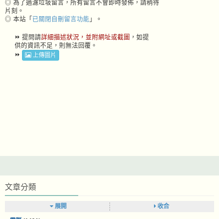
◎ 為了過濾垃圾留言，所有留言不會即時發佈，請稍待
片刻。
◎ 本站「
已關閉自刪留言功能
」。
⏩ 提問請
詳細描述狀況，並附網址或截圖
，如提
供的資訊不足，則無法回覆。
⏩
上傳圖片
文章分類
展開
收合