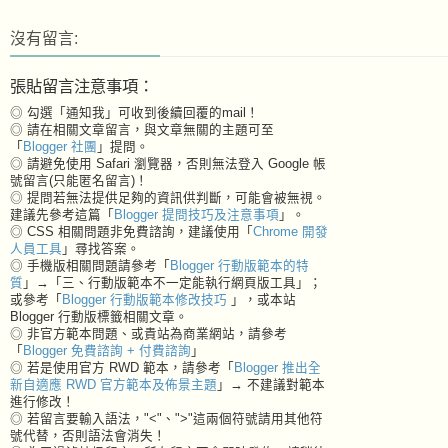
沒有留言:
張貼留言注意事項：
◎ 勾選「通知我」可收到後續回覆的mail！
◎ 請在相關文章留言，與文章無關的主題可至
「
Blogger 社團
」提問。
◎ 請避免使用 Safari 瀏覽器，否則無法登入 Google 帳
號留言(只能匿名留言)！
◎ 提問若無法提供足夠的資訊供判斷，可能會被無視。
建議先參考這篇「
Blogger 提問技巧及注意事項
」。
◎ CSS 相關問題非免費諮詢，建議使用「
Chrome 開發
人員工具
」尋找答案。
◎ 手機版相關問題請參考「
Blogger 行動版範本的特
質
」→「三、行動版範本不一定能執行網頁版工具」；
或參考「
Blogger 行動版範本修改技巧
」，或本站
Blogger 行動版標籤相關文章。
◎ 非官方範本問題、或貴站為商業網站，請參考
「
Blogger 免費諮詢 + 付費諮詢
」
◎ 若是使用官方 RWD 範本，請參考「
Blogger 推出全
新自適應 RWD 官方範本及佈景主題
」→ 不建議對範本
進行修改！
◎ 若留言要輸入語法，"<"、">"這兩個符號請用其他符
號代替，否則語法會消失！