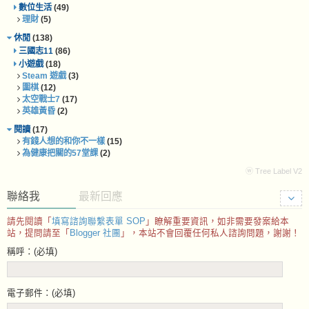
數位生活
(49)
理財
(5)
休閒
(138)
三國志11
(86)
小遊戲
(18)
Steam 遊戲
(3)
圍棋
(12)
太空戰士7
(17)
英雄黃昏
(2)
閱讀
(17)
有錢人想的和你不一樣
(15)
為健康把關的57堂課
(2)
ⓦ Tree Label V2
聯絡我
最新回應
請先閱讀「
填寫諮詢聯繫表單 SOP
」瞭解重要資訊，如非需要發案給本
站，提問請至「
Blogger 社團
」，本站不會回覆任何私人諮詢問題，謝謝！
稱呼：(必填)
電子郵件：(必填)