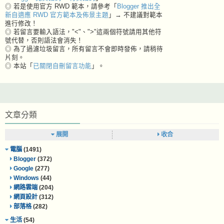
◎ 若是使用官方 RWD 範本，請參考「
Blogger 推出全
新自適應 RWD 官方範本及佈景主題
」→ 不建議對範本
進行修改！
◎ 若留言要輸入語法，"<"、">"這兩個符號請用其他符
號代替，否則語法會消失！
◎ 為了過濾垃圾留言，所有留言不會即時發佈，請稍待
片刻。
◎ 本站「
已關閉自刪留言功能
」。
文章分類
展開
收合
電腦
(1491)
Blogger
(372)
Google
(277)
Windows
(44)
網路雲端
(204)
網頁設計
(312)
部落格
(282)
生活
(54)