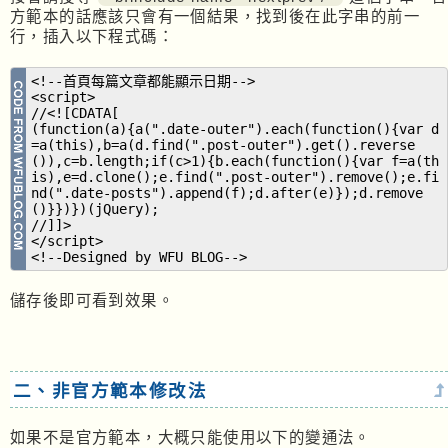
方範本的話應該只會有一個結果，找到後在此字串的前一
行，插入以下程式碼：
<!--首頁每篇文章都能顯示日期-->
<script>
//<![CDATA[
(function(a){a(".date-outer").each(function(){var d
=a(this),b=a(d.find(".post-outer").get().reverse
()),c=b.length;if(c>1){b.each(function(){var f=a(th
is),e=d.clone();e.find(".post-outer").remove();e.fi
nd(".date-posts").append(f);d.after(e)});d.remove
()}})})(jQuery);
//]]>
</script>
<!--Designed by WFU BLOG-->
儲存後即可看到效果。
二、非官方範本修改法
如果不是官方範本，大概只能使用以下的變通法。