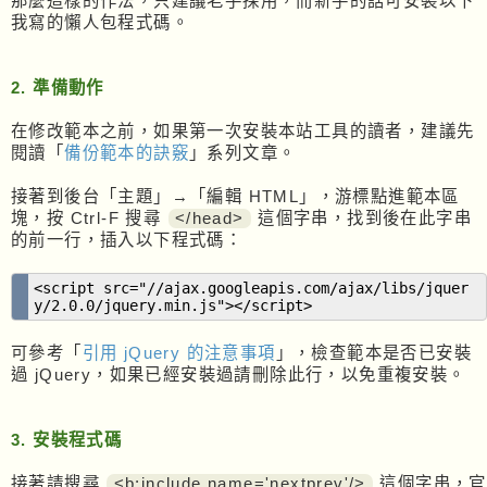
那麼這樣的作法，只建議老手採用，而新手的話可安裝以下
我寫的懶人包程式碼。
2. 準備動作
在修改範本之前，如果第一次安裝本站工具的讀者，建議先
閱讀「
備份範本的訣竅
」系列文章。
接著到後台「主題」→「編輯 HTML」，游標點進範本區
塊，按 Ctrl-F 搜尋
</head>
這個字串，找到後在此字串
的前一行，插入以下程式碼：
<script src="//ajax.googleapis.com/ajax/libs/jquer
y/2.0.0/jquery.min.js"></script>
可參考「
引用 jQuery 的注意事項
」，檢查範本是否已安裝
過 jQuery，如果已經安裝過請刪除此行，以免重複安裝。
3. 安裝程式碼
接著請搜尋
<b:include name='nextprev'/>
這個字串，官