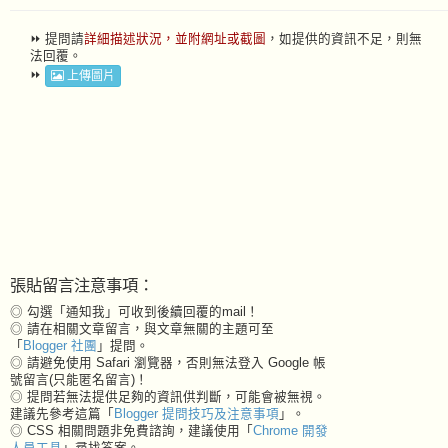
⏩ 提問請
詳細描述狀況，並附網址或截圖
，如提供的資訊不足，則無
法回覆。
⏩
上傳圖片
張貼留言注意事項：
◎ 勾選「通知我」可收到後續回覆的mail！
◎ 請在相關文章留言，與文章無關的主題可至
「
Blogger 社團
」提問。
◎ 請避免使用 Safari 瀏覽器，否則無法登入 Google 帳
號留言(只能匿名留言)！
◎ 提問若無法提供足夠的資訊供判斷，可能會被無視。
建議先參考這篇「
Blogger 提問技巧及注意事項
」。
◎ CSS 相關問題非免費諮詢，建議使用「
Chrome 開發
人員工具
」尋找答案。