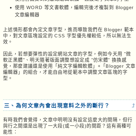
使用 WORD 等文書軟體，編輯完後才複製到 Blogger
文章編輯器
上述情形都會內定文章字型，進而導致我們在 Blogger 範本
中，對文章區塊設定的 CSS 字型優先權較低，所以無法生
效。
因此，若想要彈性的設定網站文章的字型，例如今天用 "微
軟正黑體"、明天隨著版面調整想設定成 "仿宋體" 換換感
覺，那麼建議還是使用「純文字編輯軟體」+「Blogger 文章
編輯器」的組合，才能自由地從範本中調整文章區塊的字
型。
三、為何文章內會出現意料之外的斷行？
有時我們會覺得，文章中明明沒有設定這麼大的間隔，但行
與行之間還是出現了一大段(或一小段)的間距？這有兩種可
能性：