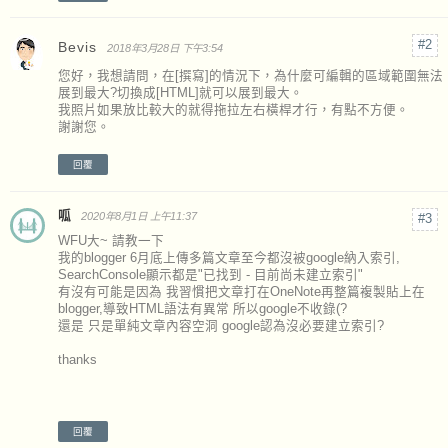
Bevis
2018年3月28日 下午3:54
您好，我想請問，在[撰寫]的情況下，為什麼可編輯的區域範圍無法
展到最大?切換成[HTML]就可以展到最大。
我照片如果放比較大的就得拖拉左右橫桿才行，有點不方便。
謝謝您。
回覆
呱
2020年8月1日 上午11:37
WFU大~ 請教一下
我的blogger 6月底上傳多篇文章至今都沒被google納入索引,
SearchConsole顯示都是"已找到 - 目前尚未建立索引"
有沒有可能是因為 我習慣把文章打在OneNote再整篇複製貼上在
blogger,導致HTML語法有異常 所以google不收錄(?
還是 只是單純文章內容空洞 google認為沒必要建立索引?
thanks
回覆