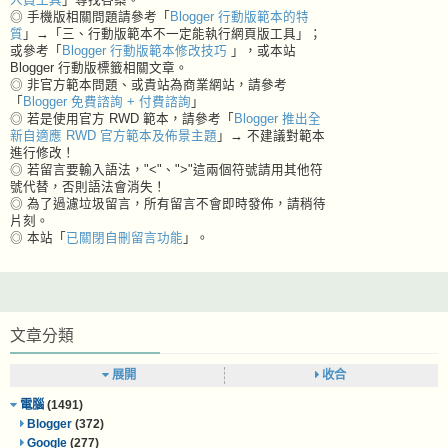
◎ 手機版相關問題請參考「
Blogger 行動版範本的特
質
」→「三、行動版範本不一定能執行網頁版工具」；
或參考「
Blogger 行動版範本修改技巧
」，或本站
Blogger 行動版標籤相關文章。
◎ 非官方範本問題、或貴站為商業網站，請參考
「
Blogger 免費諮詢 + 付費諮詢
」
◎ 若是使用官方 RWD 範本，請參考「
Blogger 推出全
新自適應 RWD 官方範本及佈景主題
」→ 不建議對範本
進行修改！
◎ 若留言要輸入語法，"<"、">"這兩個符號請用其他符
號代替，否則語法會消失！
◎ 為了過濾垃圾留言，所有留言不會即時發佈，請稍待
片刻。
◎ 本站「
已關閉自刪留言功能
」。
文章分類
展開
收合
電腦
(1491)
Blogger
(372)
Google
(277)