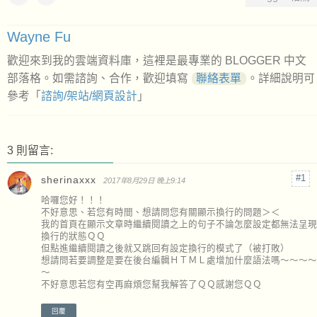
Wayne Fu
歡迎來到我的雲端資料庫，這裡是最專業的 BLOGGER 中文
部落格。如需諮詢、合作，歡迎填寫
聯絡表單
。詳細說明可
參考「
諮詢/架站/網頁設計
」
3 則留言:
sherinaxxx
2017年8月29日 晚上9:14
哈囉您好！！！
不好意思、若您有時間、想請問您有關顯示換行的問題＞＜
我的首頁在顯示文章時繼續閱讀之上的句子不論怎麼設定都無法呈現
換行的狀態ＱＱ
但點進繼續閱讀之後就又跳回有設定換行的模式了（被打敗）
想請問若要調整是要在後台編輯ＨＴＭＬ處增加什麼語法嗎～～～～
～
不好意思若您有空再麻煩您幫我解答了ＱＱ感謝您ＱＱ
回覆