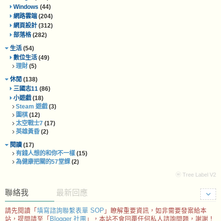
Windows
(44)
網路雲端
(204)
網頁設計
(312)
部落格
(282)
生活
(54)
數位生活
(49)
理財
(5)
休閒
(138)
三國志11
(86)
小遊戲
(18)
Steam 遊戲
(3)
圍棋
(12)
太空戰士7
(17)
英雄黃昏
(2)
閱讀
(17)
有錢人想的和你不一樣
(15)
為健康把關的57堂課
(2)
ⓦ Tree Label V2
聯絡我
最新回應
請先閱讀「
填寫諮詢聯繫表單 SOP
」瞭解重要資訊，如非需要發案給本
站，提問請至「
Blogger 社團
」，本站不會回覆任何私人諮詢問題，謝謝！