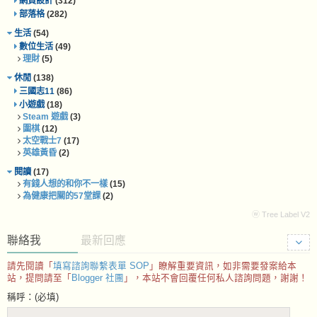
網頁設計
(312)
部落格
(282)
生活
(54)
數位生活
(49)
理財
(5)
休閒
(138)
三國志11
(86)
小遊戲
(18)
Steam 遊戲
(3)
圍棋
(12)
太空戰士7
(17)
英雄黃昏
(2)
閱讀
(17)
有錢人想的和你不一樣
(15)
為健康把關的57堂課
(2)
ⓦ Tree Label V2
聯絡我
最新回應
請先閱讀「
填寫諮詢聯繫表單 SOP
」瞭解重要資訊，如非需要發案給本
站，提問請至「
Blogger 社團
」，本站不會回覆任何私人諮詢問題，謝謝！
稱呼：(必填)