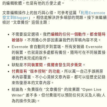
的編輯軟體，也是有他的方便之處。
文章編輯操作上的技巧與心得，可參考這篇「
利用Evernote
發文到Blogger
」，相信能解決許多細部的問題。接下來繼續
檢討 "文章備份" 這個主題：
不需要設定選項，我們
編輯的任何一個動作，都會隨時
被儲存
，不用擔心外部因素讓我們的草稿內容不見。
Evernote 會自動同步到雲端、所有安裝過 Evernote
的裝置，也就是說多處都有備份，隨時可在不同裝置接
續我們未完成的寫作。
缺點是
不同裝置間，偶爾會發生同步衝突
。
付費版有 "版本控制" 的功能
，所以萬一自己手誤將原
本內容覆蓋、不小心清掉文章內容，都可以從歷史記錄
來恢復原本的文章內容。
結論為，免費版在 "文章備份" 的效果跟 "Open Live
Writer" 差不多，但付費版可以預防任何天災及人禍(人
為的操作失誤)。