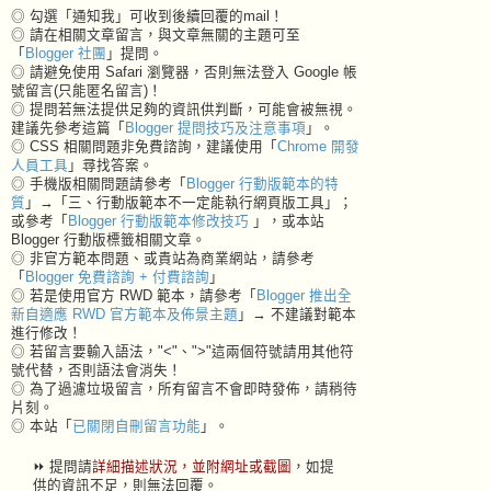
◎ 勾選「通知我」可收到後續回覆的mail！
◎ 請在相關文章留言，與文章無關的主題可至
「
Blogger 社團
」提問。
◎ 請避免使用 Safari 瀏覽器，否則無法登入 Google 帳
號留言(只能匿名留言)！
◎ 提問若無法提供足夠的資訊供判斷，可能會被無視。
建議先參考這篇「
Blogger 提問技巧及注意事項
」。
◎ CSS 相關問題非免費諮詢，建議使用「
Chrome 開發
人員工具
」尋找答案。
◎ 手機版相關問題請參考「
Blogger 行動版範本的特
質
」→「三、行動版範本不一定能執行網頁版工具」；
或參考「
Blogger 行動版範本修改技巧
」，或本站
Blogger 行動版標籤相關文章。
◎ 非官方範本問題、或貴站為商業網站，請參考
「
Blogger 免費諮詢 + 付費諮詢
」
◎ 若是使用官方 RWD 範本，請參考「
Blogger 推出全
新自適應 RWD 官方範本及佈景主題
」→ 不建議對範本
進行修改！
◎ 若留言要輸入語法，"<"、">"這兩個符號請用其他符
號代替，否則語法會消失！
◎ 為了過濾垃圾留言，所有留言不會即時發佈，請稍待
片刻。
◎ 本站「
已關閉自刪留言功能
」。
⏩ 提問請
詳細描述狀況，並附網址或截圖
，如提
供的資訊不足，則無法回覆。