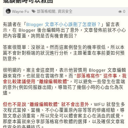
或誤刪時可以救回
部落格相關
,
資訊安全
Wayne Fu
0
有讀者在「
Blogger 文章不小心誤刪了怎麼辦？
」留言表
示，在 Blogger 後台編輯時出了意外，文章發佈前就不小心
把內容覆蓋，詢問是否有機會救回？
答案很簡單：沒辦法。然而這案例發生的機率很低，所以本
篇不會針對極端的狀況進行分析，主題著重在事前要如何預
防意外。
很明顯的，案主會這麼問，表示他習慣用 Blogger 文章編輯
器來寫作，也就是在雲端作業。而
"部落格寫作" 這件事，我
會比較建議使用 "離線編輯軟體"
，可以避免一些發生在雲端
的意外(例如伺服器出錯)，導致花了幾個小時的心血化為灰
燼。
但也不是說 "離線編輯軟體" 就不會出意外
，WFU 就發生多
次程式當掉、當機、不小心覆蓋原內容等等的慘痛經驗，導
致文章必須重寫，所以完全可以體會案主心在淌血的感覺。
那麼本篇就來分享部落格寫作軟體的選擇，以及確保文章寫
作安全的各種技巧。