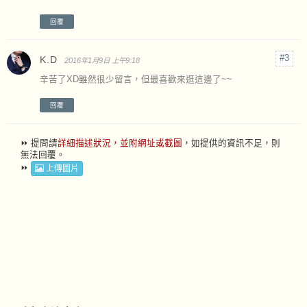
回覆
K.D
2016年1月9日 上午9:18
辛苦了XD雖然很少留言，但最喜歡來逛這邊了~~
回覆
⏩ 提問請
詳細描述狀況，並附網址或截圖
，如提供的資訊不足，則
無法回覆。
⏩
上傳圖片