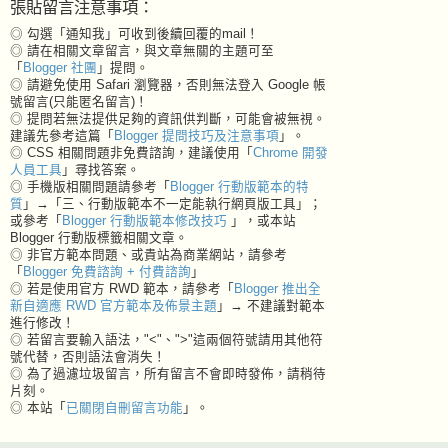
張貼留言注意事項：
◎ 勾選「通知我」可收到後續回覆的mail！
◎ 請在相關文章留言，與文章無關的主題可至
「
Blogger 社團
」提問。
◎ 請避免使用 Safari 瀏覽器，否則無法登入 Google 帳
號留言(只能匿名留言)！
◎ 提問若無法提供足夠的資訊供判斷，可能會被無視。
建議先參考這篇「
Blogger 提問技巧及注意事項
」。
◎ CSS 相關問題非免費諮詢，建議使用「
Chrome 開發
人員工具
」尋找答案。
◎ 手機版相關問題請參考「
Blogger 行動版範本的特
質
」→「三、行動版範本不一定能執行網頁版工具」；
或參考「
Blogger 行動版範本修改技巧
」，或本站
Blogger 行動版標籤相關文章。
◎ 非官方範本問題、或貴站為商業網站，請參考
「
Blogger 免費諮詢 + 付費諮詢
」
◎ 若是使用官方 RWD 範本，請參考「
Blogger 推出全
新自適應 RWD 官方範本及佈景主題
」→ 不建議對範本
進行修改！
◎ 若留言要輸入語法，"<"、">"這兩個符號請用其他符
號代替，否則語法會消失！
◎ 為了過濾垃圾留言，所有留言不會即時發佈，請稍待
片刻。
◎ 本站「
已關閉自刪留言功能
」。