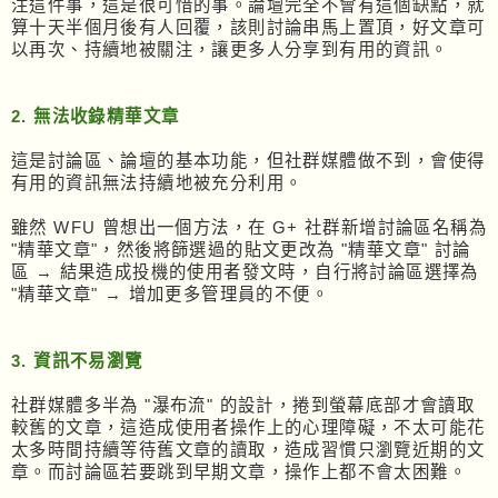
注這件事，這是很可惜的事。論壇完全不會有這個缺點，就
算十天半個月後有人回覆，該則討論串馬上置頂，好文章可
以再次、持續地被關注，讓更多人分享到有用的資訊。
2. 無法收錄精華文章
這是討論區、論壇的基本功能，但社群媒體做不到，會使得
有用的資訊無法持續地被充分利用。
雖然 WFU 曾想出一個方法，在 G+ 社群新增討論區名稱為
"精華文章"，然後將篩選過的貼文更改為 "精華文章" 討論
區 → 結果造成投機的使用者發文時，自行將討論區選擇為
"精華文章" → 增加更多管理員的不便。
3. 資訊不易瀏覽
社群媒體多半為 "瀑布流" 的設計，捲到螢幕底部才會讀取
較舊的文章，這造成使用者操作上的心理障礙，不太可能花
太多時間持續等待舊文章的讀取，造成習慣只瀏覽近期的文
章。而討論區若要跳到早期文章，操作上都不會太困難。