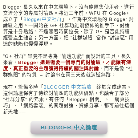
Blogger 長久以來在中文環境下，沒有能匯集使用者、進行
交流分享的專屬討論區。將近三年前，WFU 在 Google+
成立了「
Blogger中文社群
」，作為中文環境的 Blogger 討
論區之用。一開始在 G+ 社群功能剛發佈的推手下，討論
算是十分熱絡。不過隨著時間拉長，除了 G+ 是否能持續
經營產生雜音；另一方面，把 "社群媒體" 當作 "討論區" 用
途的缺陷也慢慢浮現。
"G+ 社群" 畢竟不是專為 "論壇功能" 而設計的工具，長久
來看，
Blogger 還是需要一個專門的討論區，才能讓有深
度、真正重要的主題獲得持續的關注與討論
，而不是像 "社
群媒體" 的特質 → 討論串在兩三天後就消逝無蹤。
現在，籌備多時「
BLOGGER 中文論壇
」終於完成建置。
這個論壇保有了傳統討論區的功能與優點，也融合了部分
"社群分享" 的元素，有任何「Blogger 相關」、「網頁技
巧」、「網路雲端」的問題討論、資訊分享，都可前往這個
新天地──
BLOGGER 中文論壇