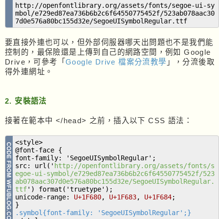
http://openfontlibrary.org/assets/fonts/segoe-ui-sy
mbol/e729ed87ea736b6b2c6f64550775452f/523ab078aac30
7d0e576a80bc155d32e/SegoeUISymbolRegular.ttf
要直接外連也可以，但外部伺服器哪天出問題也不是我們能
控制的，最保險還是上傳到自己的網路空間，例如 Google
Drive，可參考「
Google Drive 檔案分流教學
」，分流後取
得外連網址。
2. 安裝語法
接著在範本中 </head> 之前，插入以下 CSS 語法：
<style>
@font-face {
font-family: 'SegoeUISymbolRegular';
src: url('
http://openfontlibrary.org/assets/fonts/s
egoe-ui-symbol/e729ed87ea736b6b2c6f64550775452f/523
ab078aac307d0e576a80bc155d32e/SegoeUISymbolRegular.
ttf
') format('truetype');
unicode-range:
U+1F680
,
U+1F683
,
U+1F684
;
}
.symbol{font-family: 'SegoeUISymbolRegular';}