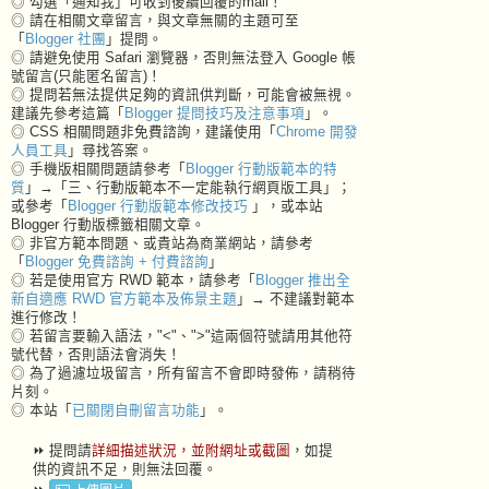
◎ 勾選「通知我」可收到後續回覆的mail！
◎ 請在相關文章留言，與文章無關的主題可至
「
Blogger 社團
」提問。
◎ 請避免使用 Safari 瀏覽器，否則無法登入 Google 帳
號留言(只能匿名留言)！
◎ 提問若無法提供足夠的資訊供判斷，可能會被無視。
建議先參考這篇「
Blogger 提問技巧及注意事項
」。
◎ CSS 相關問題非免費諮詢，建議使用「
Chrome 開發
人員工具
」尋找答案。
◎ 手機版相關問題請參考「
Blogger 行動版範本的特
質
」→「三、行動版範本不一定能執行網頁版工具」；
或參考「
Blogger 行動版範本修改技巧
」，或本站
Blogger 行動版標籤相關文章。
◎ 非官方範本問題、或貴站為商業網站，請參考
「
Blogger 免費諮詢 + 付費諮詢
」
◎ 若是使用官方 RWD 範本，請參考「
Blogger 推出全
新自適應 RWD 官方範本及佈景主題
」→ 不建議對範本
進行修改！
◎ 若留言要輸入語法，"<"、">"這兩個符號請用其他符
號代替，否則語法會消失！
◎ 為了過濾垃圾留言，所有留言不會即時發佈，請稍待
片刻。
◎ 本站「
已關閉自刪留言功能
」。
⏩ 提問請
詳細描述狀況，並附網址或截圖
，如提
供的資訊不足，則無法回覆。