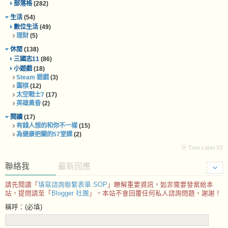
部落格
(282)
生活
(54)
數位生活
(49)
理財
(5)
休閒
(138)
三國志11
(86)
小遊戲
(18)
Steam 遊戲
(3)
圍棋
(12)
太空戰士7
(17)
英雄黃昏
(2)
閱讀
(17)
有錢人想的和你不一樣
(15)
為健康把關的57堂課
(2)
ⓦ Tree Label V2
聯絡我
最新回應
請先閱讀「
填寫諮詢聯繫表單 SOP
」瞭解重要資訊，如非需要發案給本
站，提問請至「
Blogger 社團
」，本站不會回覆任何私人諮詢問題，謝謝！
稱呼：(必填)