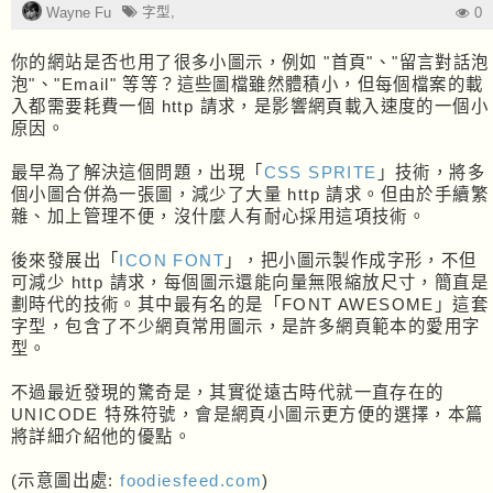
字型
,
Wayne Fu
0
你的網站是否也用了很多小圖示，例如 "首頁"、"留言對話泡
泡"、"Email" 等等？這些圖檔雖然體積小，但每個檔案的載
入都需要耗費一個 http 請求，是影響網頁載入速度的一個小
原因。
最早為了解決這個問題，出現「
CSS SPRITE
」技術，將多
個小圖合併為一張圖，減少了大量 http 請求。但由於手續繁
雜、加上管理不便，沒什麼人有耐心採用這項技術。
後來發展出「
ICON FONT
」，把小圖示製作成字形，不但
可減少 http 請求，每個圖示還能向量無限縮放尺寸，簡直是
劃時代的技術。其中最有名的是「FONT AWESOME」這套
字型，包含了不少網頁常用圖示，是許多網頁範本的愛用字
型。
不過最近發現的驚奇是，其實從遠古時代就一直存在的
UNICODE 特殊符號，會是網頁小圖示更方便的選擇，本篇
將詳細介紹他的優點。
(示意圖出處:
foodiesfeed.com
)