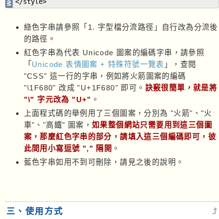
</style>
綠色字串請參照「1. 字型檔分流路徑」自行改為分流後
的路徑。
紅色字串為代表 Unicode 圖案的編碼字串，請參照
「
Unicode 表情圖案 + 特殊符號一覽表
」，查閱
"CSS" 這一行的字串，例如將火箭圖案的編碼
"
1F680" 改成 "U+1F680" 即可。
訣竅很簡單，就是將
\
"
" 字元改為 "U+"
。
\
上面程式碼的舉例用了三個圖案，分別為 "火箭"、"火
車"、"高鐵" 圖案，
如果整個網站只需要用到這三個圖
案，那麼紅色字串的部分，請填入這三個編碼即可，彼
此間用小寫逗號 "," 隔開
。
藍色字串如用不到可刪除，請見之後的說明。
三、使用方式