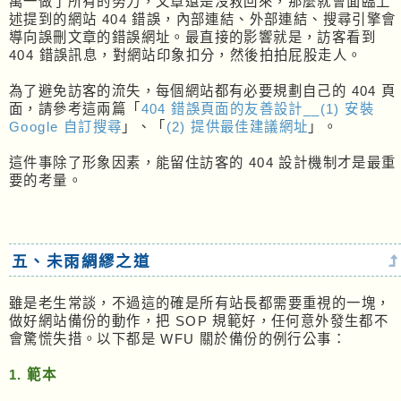
萬一做了所有的努力，文章還是沒救回來，那麼就會面臨上
述提到的網站 404 錯誤，內部連結、外部連結、搜尋引擎會
導向誤刪文章的錯誤網址。最直接的影響就是，訪客看到
404 錯誤訊息，對網站印象扣分，然後拍拍屁股走人。
為了避免訪客的流失，每個網站都有必要規劃自己的 404 頁
面，請參考這兩篇「
404 錯誤頁面的友善設計__(1) 安裝
Google 自訂搜尋
」、「
(2) 提供最佳建議網址
」。
這件事除了形象因素，能留住訪客的 404 設計機制才是最重
要的考量。
五、未雨綢繆之道
雖是老生常談，不過這的確是所有站長都需要重視的一塊，
做好網站備份的動作，把 SOP 規範好，任何意外發生都不
會驚慌失措。以下都是 WFU 關於備份的例行公事：
1. 範本