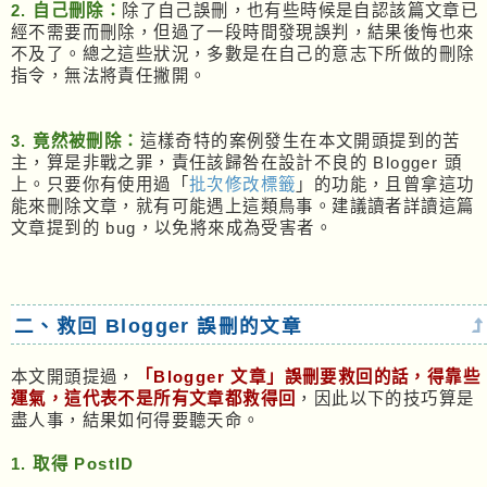
2. 自己刪除：
除了自己誤刪，也有些時候是自認該篇文章已
經不需要而刪除，但過了一段時間發現誤判，結果後悔也來
不及了。總之這些狀況，多數是在自己的意志下所做的刪除
指令，無法將責任撇開。
3. 竟然被刪除：
這樣奇特的案例發生在本文開頭提到的苦
主，算是非戰之罪，責任該歸咎在設計不良的 Blogger 頭
上。只要你有使用過「
批次修改標籤
」的功能，且曾拿這功
能來刪除文章，就有可能遇上這類鳥事。建議讀者詳讀這篇
文章提到的 bug，以免將來成為受害者。
二、救回 Blogger 誤刪的文章
本文開頭提過，
「Blogger 文章」誤刪要救回的話，得靠些
運氣，這代表不是所有文章都救得回
，因此以下的技巧算是
盡人事，結果如何得要聽天命。
1. 取得 PostID