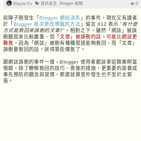
資訊安全
,
Blogger 相關
Wayne Fu
0
前陣子剛發生「
Blogger 網站消失
」的事件，現在又有讀者
於「
Blogger 批次修改標籤的方法
」留言 #12 表示 "
有什麼
"。相對之下，雖然「網誌」被誤
方式能救回來誤刪的文章?
刪聽起來比較嚴重，但
「文章」被誤刪的話，可能比網誌更
難救
，因為「網誌」被刪有種種管道能夠救回，而「文章」
誤刪要救回的話，就得靠些運氣了。
跟網誌誤刪的事件一樣，Blogger 使用者都該拿這類案例當
借鏡，除了瞭解救回的技巧、善後的措施，更重要的是養成
事先預防的觀念與習慣，那麼就算意外發生也不至於太緊
張。