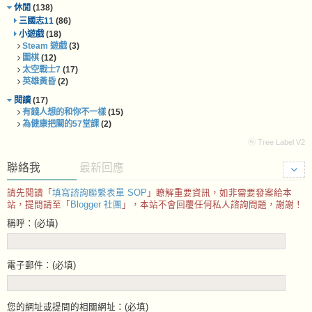
休閒
(138)
三國志11
(86)
小遊戲
(18)
Steam 遊戲
(3)
圍棋
(12)
太空戰士7
(17)
英雄黃昏
(2)
閱讀
(17)
有錢人想的和你不一樣
(15)
為健康把關的57堂課
(2)
ⓦ Tree Label V2
聯絡我
最新回應
請先閱讀「
填寫諮詢聯繫表單 SOP
」瞭解重要資訊，如非需要發案給本
站，提問請至「
Blogger 社團
」，本站不會回覆任何私人諮詢問題，謝謝！
稱呼：(必填)
電子郵件：(必填)
您的網址或提問的相關網址：(必填)