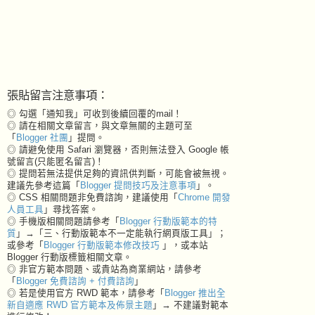
張貼留言注意事項：
◎ 勾選「通知我」可收到後續回覆的mail！
◎ 請在相關文章留言，與文章無關的主題可至
「
Blogger 社團
」提問。
◎ 請避免使用 Safari 瀏覽器，否則無法登入 Google 帳
號留言(只能匿名留言)！
◎ 提問若無法提供足夠的資訊供判斷，可能會被無視。
建議先參考這篇「
Blogger 提問技巧及注意事項
」。
◎ CSS 相關問題非免費諮詢，建議使用「
Chrome 開發
人員工具
」尋找答案。
◎ 手機版相關問題請參考「
Blogger 行動版範本的特
質
」→「三、行動版範本不一定能執行網頁版工具」；
或參考「
Blogger 行動版範本修改技巧
」，或本站
Blogger 行動版標籤相關文章。
◎ 非官方範本問題、或貴站為商業網站，請參考
「
Blogger 免費諮詢 + 付費諮詢
」
◎ 若是使用官方 RWD 範本，請參考「
Blogger 推出全
新自適應 RWD 官方範本及佈景主題
」→ 不建議對範本