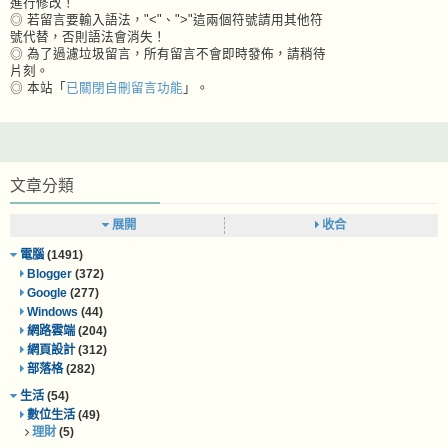
進行修改！
◎ 若留言要輸入語法，"<"、">"這兩個符號請用其他符
號代替，否則語法會消失！
◎ 為了過濾垃圾留言，所有留言不會即時發佈，請稍待
片刻。
◎ 本站「
已關閉自刪留言功能
」。
文章分類
展開
收合
電腦
(1491)
Blogger
(372)
Google
(277)
Windows
(44)
網路雲端
(204)
網頁設計
(312)
部落格
(282)
生活
(54)
數位生活
(49)
理財
(5)