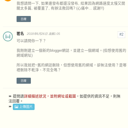
我想請問一下, 如果連發布都還沒發布, 結果因為網路速度太慢又開
關太多篇, 被覆蓋了, 有辦法救回嗎? (心痛中... 感謝!!)
回覆
匿名
2018年6月26日 凌晨1:05
可以請問你一下？
我剛剛建立一個新的blogger網誌，並建立一個網域。(但想使用舊的
網域網址)
所以我就把~舊的網誌刪除，但想使用舊的網域，卻無法使用？是哪
裡刪除不乾淨、不完全嗎？
回覆
⏩ 提問請
詳細描述狀況，並附網址或截圖
，如提供的資訊不足，則無
法回覆。
⏩
上傳圖片