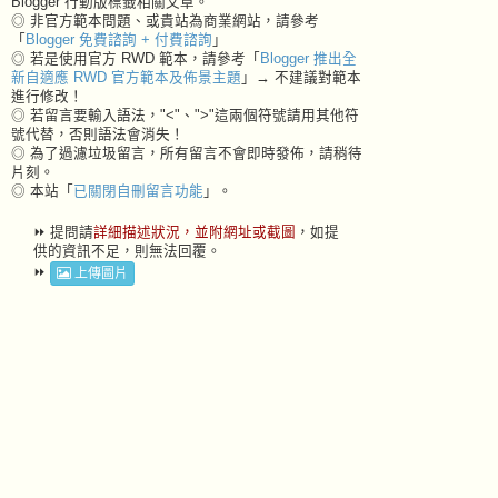
Blogger 行動版標籤相關文章。
◎ 非官方範本問題、或貴站為商業網站，請參考
「
Blogger 免費諮詢 + 付費諮詢
」
◎ 若是使用官方 RWD 範本，請參考「
Blogger 推出全
新自適應 RWD 官方範本及佈景主題
」→ 不建議對範本
進行修改！
◎ 若留言要輸入語法，"<"、">"這兩個符號請用其他符
號代替，否則語法會消失！
◎ 為了過濾垃圾留言，所有留言不會即時發佈，請稍待
片刻。
◎ 本站「
已關閉自刪留言功能
」。
⏩ 提問請
詳細描述狀況，並附網址或截圖
，如提
供的資訊不足，則無法回覆。
⏩
上傳圖片