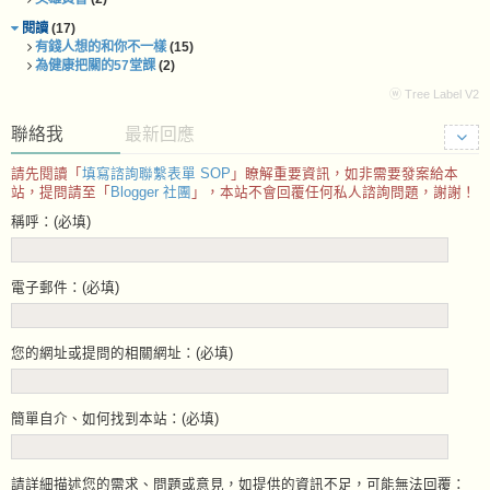
閱讀
(17)
有錢人想的和你不一樣
(15)
為健康把關的57堂課
(2)
ⓦ Tree Label V2
聯絡我
最新回應
請先閱讀「
填寫諮詢聯繫表單 SOP
」瞭解重要資訊，如非需要發案給本
站，提問請至「
Blogger 社團
」，本站不會回覆任何私人諮詢問題，謝謝！
稱呼：(必填)
電子郵件：(必填)
您的網址或提問的相關網址：(必填)
簡單自介、如何找到本站：(必填)
請詳細描述您的需求、問題或意見，如提供的資訊不足，可能無法回覆：