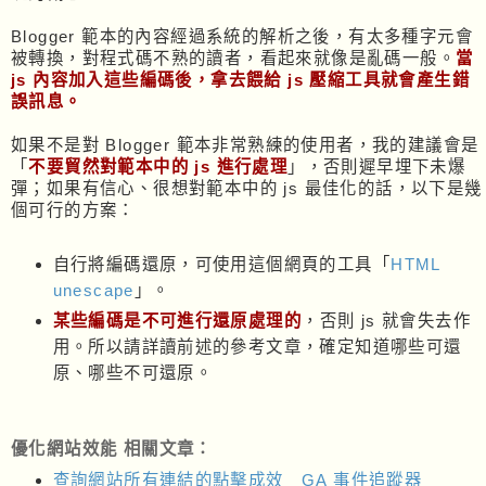
Blogger 範本的內容經過系統的解析之後，有太多種字元會
被轉換，對程式碼不熟的讀者，看起來就像是亂碼一般。
當
js 內容加入這些編碼後，拿去餵給 js 壓縮工具就會產生錯
誤訊息。
如果不是對 Blogger 範本非常熟練的使用者，我的建議會是
「
不要貿然對範本中的 js 進行處理
」，否則遲早埋下未爆
彈；如果有信心、很想對範本中的 js 最佳化的話，以下是幾
個可行的方案：
自行將編碼還原，可使用這個網頁的工具「
HTML
unescape
」。
某些編碼是不可進行還原處理的
，否則 js 就會失去作
用。所以請詳讀前述的參考文章，確定知道哪些可還
原、哪些不可還原。
優化網站效能 相關文章：
查詢網站所有連結的點擊成效﹍GA 事件追蹤器