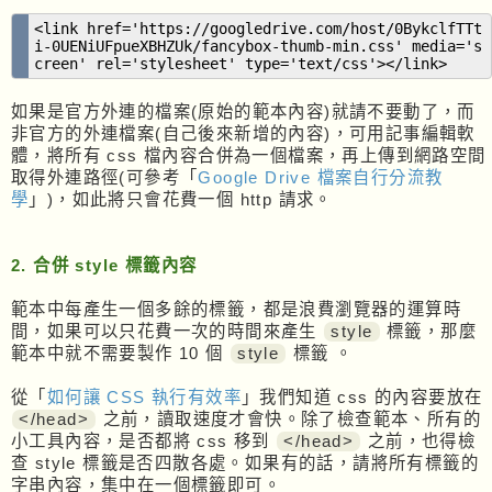
<link href='https://googledrive.com/host/0BykclfTTt
i-0UENiUFpueXBHZUk/fancybox-thumb-min.css' media='s
creen' rel='stylesheet' type='text/css'></link>
如果是官方外連的檔案(原始的範本內容)就請不要動了，而
非官方的外連檔案(自己後來新增的內容)，可用記事編輯軟
體，將所有 css 檔內容合併為一個檔案，再上傳到網路空間
取得外連路徑(可參考「
Google Drive 檔案自行分流教
學
」)，如此將只會花費一個 http 請求。
2. 合併 style 標籤內容
範本中每產生一個多餘的標籤，都是浪費瀏覽器的運算時
間，如果可以只花費一次的時間來產生
style
標籤，那麼
範本中就不需要製作 10 個
style
標籤 。
從「
如何讓 CSS 執行有效率
」我們知道 css 的內容要放在
</head>
之前，讀取速度才會快。除了檢查範本、所有的
小工具內容，是否都將 css 移到
</head>
之前，也得檢
查 style 標籤是否四散各處。如果有的話，請將所有標籤的
字串內容，集中在一個標籤即可。