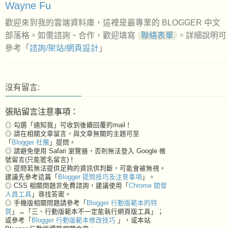
Wayne Fu
歡迎來到我的雲端資料庫，這裡是最專業的 BLOGGER 中文
部落格。如需諮詢、合作，歡迎填寫
聯絡表單
。詳細說明可
參考「
諮詢/架站/網頁設計
」
沒有留言:
張貼留言注意事項：
◎ 勾選「通知我」可收到後續回覆的mail！
◎ 請在相關文章留言，與文章無關的主題可至
「
Blogger 社團
」提問。
◎ 請避免使用 Safari 瀏覽器，否則無法登入 Google 帳
號留言(只能匿名留言)！
◎ 提問若無法提供足夠的資訊供判斷，可能會被無視。
建議先參考這篇「
Blogger 提問技巧及注意事項
」。
◎ CSS 相關問題非免費諮詢，建議使用「
Chrome 開發
人員工具
」尋找答案。
◎ 手機版相關問題請參考「
Blogger 行動版範本的特
質
」→「三、行動版範本不一定能執行網頁版工具」；
或參考「
Blogger 行動版範本修改技巧
」，或本站