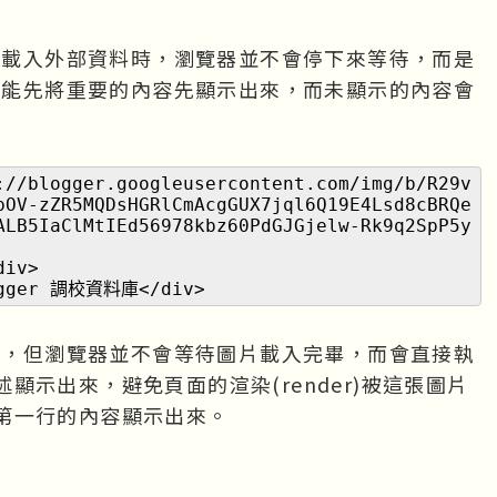
需要載入外部資料時，瀏覽器並不會停下來等待，而是
網頁能先將重要的內容先顯示出來，而未顯示的內容會
://blogger.googleusercontent.com/img/b/R29v
pOV-zZR5MQDsHGRlCmAcgGUX7jql6Q19E4Lsd8cBRQe
ALB5IaClMtIEd56978kbz60PdGJGjelw-Rk9q2SpP5y
div>
logger 調校資料庫</div>
意思，但瀏覽器並不會等待圖片載入完畢，而會直接執
示出來，避免頁面的渲染(render)被這張圖片
第一行的內容顯示出來。