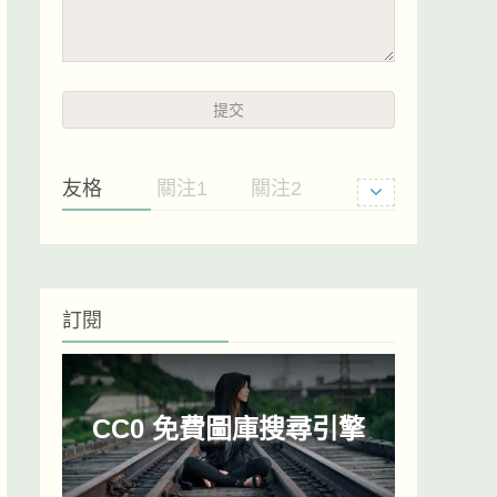
友格
關注1
關注2
訂閱
CC0 免費圖庫搜尋引擎