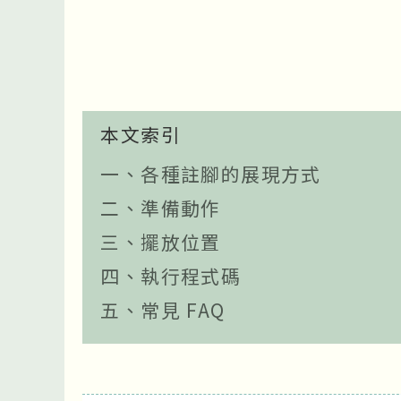
本文索引
一、各種註腳的展現方式
二、準備動作
三、擺放位置
四、執行程式碼
五、常見 FAQ