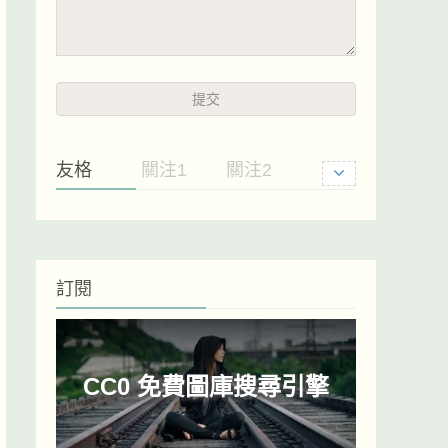
友格
關注1
關注2
訂閱
CC0 免費圖庫搜尋引擎