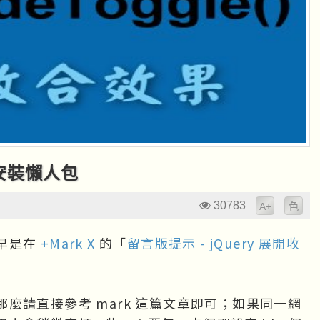
果安裝懶人包
30783
A+
色
早是在
+Mark X
的「
留言版提示 - jQuery 展開收
麼請直接參考 mark 這篇文章即可；如果同一網