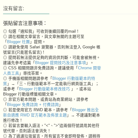
沒有留言:
張貼留言注意事項：
◎ 勾選「通知我」可收到後續回覆的mail！
◎ 請在相關文章留言，與文章無關的主題可至
「
Blogger 社團
」提問。
◎ 請避免使用 Safari 瀏覽器，否則無法登入 Google 帳
號留言(只能匿名留言)！
◎ 提問若無法提供足夠的資訊供判斷，可能會被無視。
建議先參考這篇「
Blogger 提問技巧及注意事項
」。
◎ CSS 相關問題非免費諮詢，建議使用「
Chrome 開發
人員工具
」尋找答案。
◎ 手機版相關問題請參考「
Blogger 行動版範本的特
質
」→「三、行動版範本不一定能執行網頁版工具」；
或參考「
Blogger 行動版範本修改技巧
」，或本站
Blogger 行動版標籤相關文章。
◎ 非官方範本問題、或貴站為商業網站，請參考
「
Blogger 免費諮詢 + 付費諮詢
」
◎ 若是使用官方 RWD 範本，請參考「
Blogger 推出全
新自適應 RWD 官方範本及佈景主題
」→ 不建議對範本
進行修改！
◎ 若留言要輸入語法，"<"、">"這兩個符號請用其他符
號代替，否則語法會消失！
◎ 為了過濾垃圾留言，所有留言不會即時發佈，請稍待