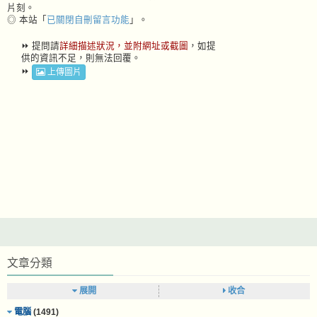
片刻。
◎ 本站「
已關閉自刪留言功能
」。
⏩ 提問請
詳細描述狀況，並附網址或截圖
，如提
供的資訊不足，則無法回覆。
⏩
上傳圖片
文章分類
展開
收合
電腦
(1491)