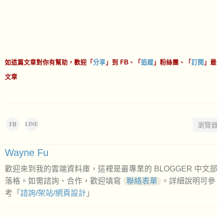
如這篇文章對你有幫助，歡迎「
分享
」到 FB、「
追蹤
」粉絲團、「
訂閱
」最
文章
FB
瀏覽
LINE
Wayne Fu
歡迎來到我的雲端資料庫，這裡是最專業的 BLOGGER 中文
落格。如需諮詢、合作，歡迎填寫
聯絡表單
。詳細說明可參
考「
諮詢/架站/網頁設計
」