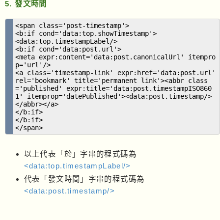
5. 發文時間
<span class='post-timestamp'>
<b:if cond='data:top.showTimestamp'>
<data:top.timestampLabel/>
<b:if cond='data:post.url'>
<meta expr:content='data:post.canonicalUrl' itempro
p='url'/>
<a class='timestamp-link' expr:href='data:post.url'
rel='bookmark' title='permanent link'><abbr class
='published' expr:title='data:post.timestampISO860
1' itemprop='datePublished'><data:post.timestamp/>
</abbr></a>
</b:if>
</b:if>
</span>
以上代表「於」字串的程式碼為
<data:top.timestampLabel/>
代表「發文時間」字串的程式碼為
<data:post.timestamp/>