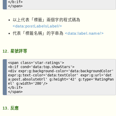
</b:if>
</span>
以上代表「標籤」兩個字的程式碼為
<data:postLabelsLabel/>
代表「標籤名稱」的字串為
<data:label.name/>
12. 星號評等
<span class='star-ratings'>
<b:if cond='data:top.showStars'>
<div expr:g:background-color='data:backgroundColor'
expr:g:text-color='data:textColor' expr:g:url='dat
a:post.absoluteUrl' g:height='42' g:type='RatingPan
el' g:width='280'/>
</b:if>
</span>
13. 反應