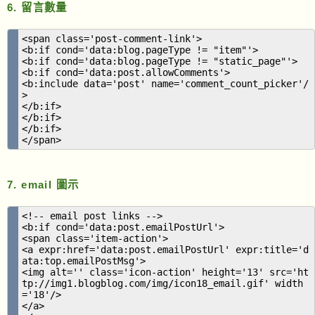
6. 留言數量
<span class='post-comment-link'>
<b:if cond='data:blog.pageType != "item"'>
<b:if cond='data:blog.pageType != "static_page"'>
<b:if cond='data:post.allowComments'>
<b:include data='post' name='comment_count_picker'/
>
</b:if>
</b:if>
</b:if>
</span>
7. email 圖示
<!-- email post links -->
<b:if cond='data:post.emailPostUrl'>
<span class='item-action'>
<a expr:href='data:post.emailPostUrl' expr:title='d
ata:top.emailPostMsg'>
<img alt='' class='icon-action' height='13' src='ht
tp://img1.blogblog.com/img/icon18_email.gif' width
='18'/>
</a>