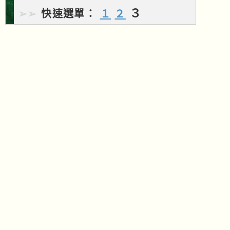
３
➢➢
快速選單：
１
２