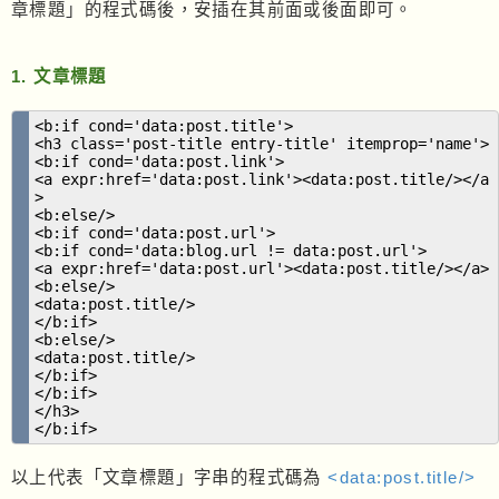
章標題」的程式碼後，安插在其前面或後面即可。
1. 文章標題
<b:if cond='data:post.title'>
<h3 class='post-title entry-title' itemprop='name'>
<b:if cond='data:post.link'>
<a expr:href='data:post.link'><data:post.title/></a
>
<b:else/>
<b:if cond='data:post.url'>
<b:if cond='data:blog.url != data:post.url'>
<a expr:href='data:post.url'><data:post.title/></a>
<b:else/>
<data:post.title/>
</b:if>
<b:else/>
<data:post.title/>
</b:if>
</b:if>
</h3>
</b:if>
以上代表「文章標題」字串的程式碼為
<data:post.title/>