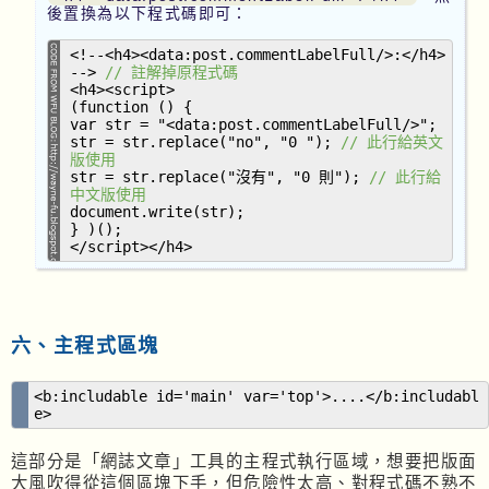
後置換為以下程式碼即可：
<!--<h4><data:post.commentLabelFull/>:</h4>
-->
// 註解掉原程式碼
<h4><script>
(function () {
var str = "<data:post.commentLabelFull/>";
str = str.replace("no", "0 ");
// 此行給英文
版使用
str = str.replace("沒有", "0 則");
// 此行給
中文版使用
document.write(str);
} )();
</script></h4>
六、主程式區塊
<b:includable id='main' var='top'>....</b:includabl
e>
這部分是「網誌文章」工具的主程式執行區域，想要把版面
大風吹得從這個區塊下手，但危險性太高、對程式碼不熟不