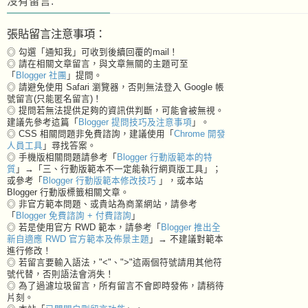
沒有留言:
張貼留言注意事項：
◎ 勾選「通知我」可收到後續回覆的mail！
◎ 請在相關文章留言，與文章無關的主題可至
「
Blogger 社團
」提問。
◎ 請避免使用 Safari 瀏覽器，否則無法登入 Google 帳
號留言(只能匿名留言)！
◎ 提問若無法提供足夠的資訊供判斷，可能會被無視。
建議先參考這篇「
Blogger 提問技巧及注意事項
」。
◎ CSS 相關問題非免費諮詢，建議使用「
Chrome 開發
人員工具
」尋找答案。
◎ 手機版相關問題請參考「
Blogger 行動版範本的特
質
」→「三、行動版範本不一定能執行網頁版工具」；
或參考「
Blogger 行動版範本修改技巧
」，或本站
Blogger 行動版標籤相關文章。
◎ 非官方範本問題、或貴站為商業網站，請參考
「
Blogger 免費諮詢 + 付費諮詢
」
◎ 若是使用官方 RWD 範本，請參考「
Blogger 推出全
新自適應 RWD 官方範本及佈景主題
」→ 不建議對範本
進行修改！
◎ 若留言要輸入語法，"<"、">"這兩個符號請用其他符
號代替，否則語法會消失！
◎ 為了過濾垃圾留言，所有留言不會即時發佈，請稍待
片刻。