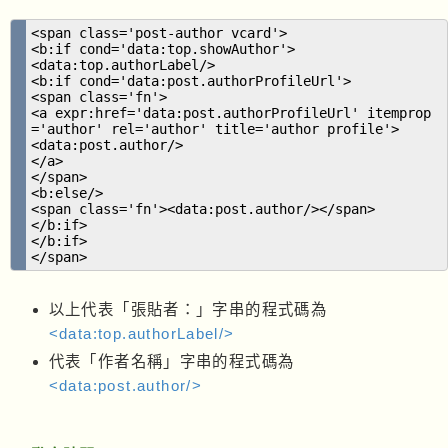
<span class='post-author vcard'>
<b:if cond='data:top.showAuthor'>
<data:top.authorLabel/>
<b:if cond='data:post.authorProfileUrl'>
<span class='fn'>
<a expr:href='data:post.authorProfileUrl' itemprop
='author' rel='author' title='author profile'>
<data:post.author/>
</a>
</span>
<b:else/>
<span class='fn'><data:post.author/></span>
</b:if>
</b:if>
</span>
以上代表「張貼者：」字串的程式碼為
<data:top.authorLabel/>
代表「作者名稱」字串的程式碼為
<data:post.author/>