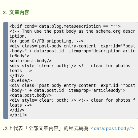
2. 文章內容
<b:if cond='data:blog.metaDescription == ""'>
<!-- Then use the post body as the schema.org descr
iption,
for good G+/FB snippeting. -->
<div class='post-body entry-content' expr:id='"post
-body-" + data:post.id' itemprop='description artic
leBody'>
<data:post.body/>
<div style='clear: both;'/> <!-- clear for photos f
loats -->
</div>
<b:else/>
<div class='post-body entry-content' expr:id='"post
-body-" + data:post.id' itemprop='articleBody'>
<data:post.body/>
<div style='clear: both;'/> <!-- clear for photos f
loats -->
</div>
</b:if>
以上代表「全部文章內容」的程式碼為
<data:post.body/>