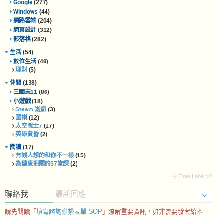
Google
(277)
Windows
(44)
網路雲端
(204)
網頁設計
(312)
部落格
(282)
生活
(54)
數位生活
(49)
理財
(5)
休閒
(138)
三國志11
(86)
小遊戲
(18)
Steam 遊戲
(3)
圍棋
(12)
太空戰士7
(17)
英雄黃昏
(2)
閱讀
(17)
有錢人想的和你不一樣
(15)
為健康把關的57堂課
(2)
ⓦ Tree Label V2
聯絡我
最新回應
請先閱讀「
填寫諮詢聯繫表單 SOP
」瞭解重要資訊，如非需要發案給本