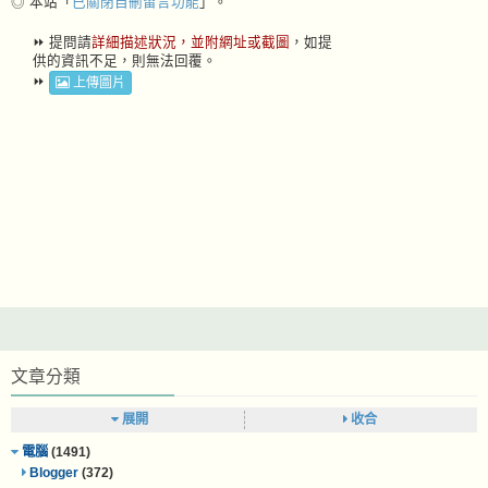
◎ 本站「
已關閉自刪留言功能
」。
⏩ 提問請
詳細描述狀況，並附網址或截圖
，如提
供的資訊不足，則無法回覆。
⏩
上傳圖片
文章分類
展開
收合
電腦
(1491)
Blogger
(372)