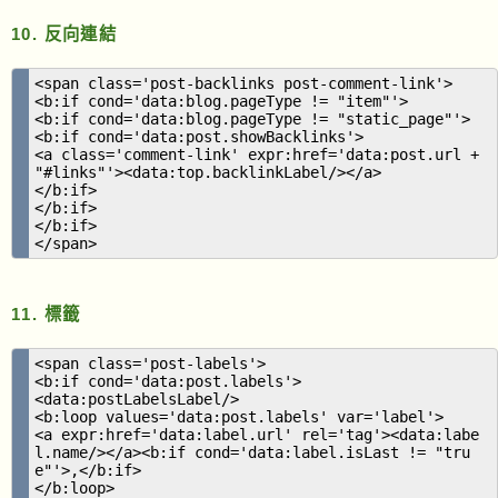
10. 反向連結
<span class='post-backlinks post-comment-link'>
<b:if cond='data:blog.pageType != "item"'>
<b:if cond='data:blog.pageType != "static_page"'>
<b:if cond='data:post.showBacklinks'>
<a class='comment-link' expr:href='data:post.url +
"#links"'><data:top.backlinkLabel/></a>
</b:if>
</b:if>
</b:if>
</span>
11. 標籤
<span class='post-labels'>
<b:if cond='data:post.labels'>
<data:postLabelsLabel/>
<b:loop values='data:post.labels' var='label'>
<a expr:href='data:label.url' rel='tag'><data:labe
l.name/></a><b:if cond='data:label.isLast != "tru
e"'>,</b:if>
</b:loop>