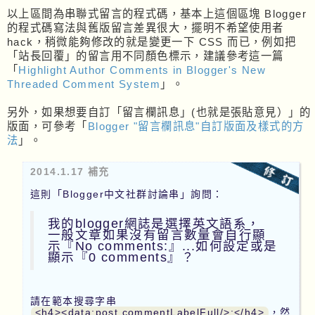
以上區間為串聯式留言的程式碼，基本上這個區塊 Blogger
的程式碼寫法與舊版留言差異很大，擺明不希望使用者
hack，稍微能夠修改的就是變更一下 CSS 而已，例如把
「站長回覆」的留言用不同顏色標示，建議參考這一篇
「
Highlight Author Comments in Blogger's New
Threaded Comment System
」。
另外，如果想要自訂「留言欄訊息」(也就是張貼意見）」的
版面，可參考「
Blogger "留言欄訊息"自訂版面及樣式的方
法
」。
2014.1.17 補充
這則「Blogger中文社群討論串」詢問：
我的blogger網誌是選擇英文語系，
一般文章如果沒有留言數量會自行顯
示『No comments:』...如何設定或是
顯示『0 comments』？
請在範本搜尋字串
<h4><data:post.commentLabelFull/>:</h4>
，然