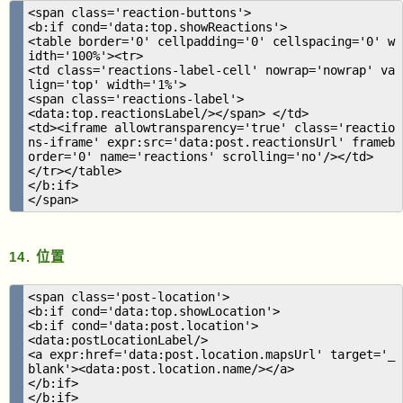
<span class='reaction-buttons'>
<b:if cond='data:top.showReactions'>
<table border='0' cellpadding='0' cellspacing='0' w
idth='100%'><tr>
<td class='reactions-label-cell' nowrap='nowrap' va
lign='top' width='1%'>
<span class='reactions-label'>
<data:top.reactionsLabel/></span> </td>
<td><iframe allowtransparency='true' class='reactio
ns-iframe' expr:src='data:post.reactionsUrl' frameb
order='0' name='reactions' scrolling='no'/></td>
</tr></table>
</b:if>
</span>
14. 位置
<span class='post-location'>
<b:if cond='data:top.showLocation'>
<b:if cond='data:post.location'>
<data:postLocationLabel/>
<a expr:href='data:post.location.mapsUrl' target='_
blank'><data:post.location.name/></a>
</b:if>
</b:if>