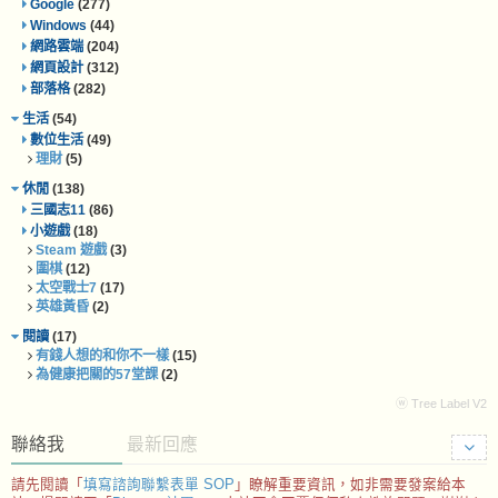
Google
(277)
Windows
(44)
網路雲端
(204)
網頁設計
(312)
部落格
(282)
生活
(54)
數位生活
(49)
理財
(5)
休閒
(138)
三國志11
(86)
小遊戲
(18)
Steam 遊戲
(3)
圍棋
(12)
太空戰士7
(17)
英雄黃昏
(2)
閱讀
(17)
有錢人想的和你不一樣
(15)
為健康把關的57堂課
(2)
ⓦ Tree Label V2
聯絡我
最新回應
請先閱讀「
填寫諮詢聯繫表單 SOP
」瞭解重要資訊，如非需要發案給本