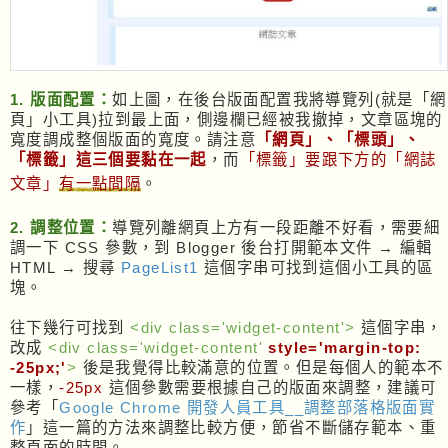
1. 版面配置：
如上圖，在後台版面配置我將導覽列(就是「網
頁」小工具)拉到最上面，側邊欄已經被我撤掉，文章區塊的
寬度調成整個版面的寬度。請注意
「網頁」、「標頭」、
「標籤」這三個要黏在一起
，而
「標籤」要跟下方的「網誌
文章」
有一點間隔
。
2. 調整位置：
導覽列離網頁上方有一段距離不好看，需要細
調一下 CSS 參數，到 Blogger 後台打開範本文件 → 編輯
HTML → 搜尋
PageList1
這個字串可找到這個小工具的區
塊。
往下幾行可找到
<div class='widget-content'>
這個字串，
改成
<div class='widget-content'
style='margin-top:
-25px;'
>
後是我覺得比較滿意的位置。但是每個人的範本不
一樣，
-25px
這個參數需要根據自己的版面來調整，建議可
參考「
Google Chrome 開發人員工具__調整部落格版面實
作
」這一篇的方法來調整比較方便，節省不斷儲存範本、重
整頁面的時間。