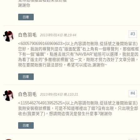
覺得這樣版面看起來很舒服
謝謝你
回覆
白色羽毛
2013年9月14日 晚上9:44
<6005790699166969603>(以上內容請勿刪除,從括號之後開始留言)
您好，我說的導覽列是在"版面配置"右上角有一個導覽列，那個框框
下有一個"編輯"，點進去就只有"NAVBAR"組態可以選擇，我就是因
為看了版主的"多層樹狀標籤"這一文，剛剛才努力改好了文章分類，
現在要開始進行語法部份，希望可以成功,謝謝你~
回覆
白色羽毛
2013年9月14日 晚上10:21
<1155462764913952525>(以上內容請勿刪除,從括號之後開始留言)
我剛安裝樹狀標籤，可是不知道哪裡出了錯?沒有出現，只出現全部
收合(我要哭了)，想請問這情況是發生什麼事?謝謝你
回覆