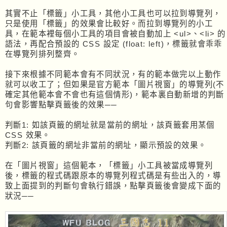
其實不止「標籤」小工具，其他小工具也可以拉到導覽列，
只是使用「標籤」的效果會比較好。而拉到導覽列的小工
具，在範本裡每個小工具的項目會被自動加上 <ul>、<li> 的
語法，再配合預設的 CSS 設定 (float: left)，標籤就會乖乖
在導覽列排列整齊。
接下來根據不同範本會有不同狀況，有的範本做完以上動作
就可以收工了；但如果是官方範本「圖片視窗」的導覽列(不
確定其他範本會不會也有這個情形)，範本裏自動新增的判斷
句會影響點擊頁籤後的效果──
判斷1: 如該頁籤的網址就是當前的網址，該頁籤套用某個
CSS 效果。
判斷2: 該頁籤的網址非當前的網址，顯示預設的效果。
在「圖片視窗」這個範本，「標籤」小工具被當成導覽列
後，標籤的程式碼跟原本的導覽列程式碼是有些出入的，導
致上面提到的判斷句會執行錯誤，點擊頁籤後會變成下面的
狀況──