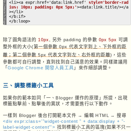
<li><a expr:href='data:link.href'
style='border-rad
ius: 10px; padding: 0px 5px;'
><data:link.title/></a
></li>
</b:if>
</b:loop>
除了圓角語法的
10px
, 另外 padding 的參數
0px
5px
可調
整外框的大小(
第一個參數 0px 代表文字到上、下外框的距
離；第二個參數 5px 代表文字到左、右外框的距離
)，這些
參數都可自行調整，直到找到自己滿意的效果。同樣建議用
「
Google Chrome 開發人員工具
」來作細部調整。
三、調整標籤小工具
如果你的範本如同「一、Blogger 運作的原理」所提，出現
標籤點擊前、點擊後的異狀，才需要進行以下動作。
一樣到 Blogger 後台打開範本文件 → 編輯 HTML → 搜尋
<div expr:class='"widget-content " + data:display + "-
label-widget-content"'>
找到標籤小工具的區塊(如果不只一