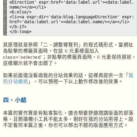
eDirection' expr:href='data:label.url'><data:label.
name/></a></li>
<b:else/>
<li><a expr:dir='data:blog.languageDirection' expr:
href='data:label.url'><data:label.name/></a></li>
</b:if>
</b:loop>
其原理就是參照「二、調整導覽列」的程式碼形式，當網址
為點擊的標籤頁面時，在該 li 元素裡面加入
class='selected'；非點擊的標籤頁面時，li 元素保持原狀，
這樣顯示就不會出錯了。
如果前面還沒看過我的分站效果的話，這裡再提供一次「
我
的分站連結
」，可以預視一下以上動作修改後的效果。
四、小結
本篇的實作算是有點客製化，適合想要舒適閱讀版面的部落
格，且側邊欄小工具不能太多，剛好在我的分站用得上。說
不定看完本篇之後，你也可以想出不錯的版面應用方式。