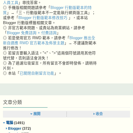
人員工具
」尋找答案。
◎ 手機版相關問題請參考「
Blogger 行動版範本的特
質
」→「三、行動版範本不一定能執行網頁版工具」；
或參考「
Blogger 行動版範本修改技巧
」，或本站
Blogger 行動版標籤相關文章。
◎ 非官方範本問題、或貴站為商業網站，請參考
「
Blogger 免費諮詢 + 付費諮詢
」
◎ 若是使用官方 RWD 範本，請參考「
Blogger 推出全
新自適應 RWD 官方範本及佈景主題
」→ 不建議對範本
進行修改！
◎ 若留言要輸入語法，"<"、">"這兩個符號請用其他符
號代替，否則語法會消失！
◎ 為了過濾垃圾留言，所有留言不會即時發佈，請稍待
片刻。
◎ 本站「
已關閉自刪留言功能
」。
文章分類
展開
收合
電腦
(1491)
Blogger
(372)