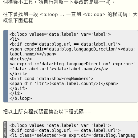
個標籤小工具，請自行判斷一下要改的是哪一個)。
往下會找到一段 <b:loop ... 一直到 </b:loop> 的程式碼，大
概像下面這樣
<b:loop values='data:labels' var='label'>
<li>
<b:if cond='data:blog.url == data:label.url'>
<span expr:dir='data:blog.languageDirection'><data:
label.name/></span>
<b:else/>
<a expr:dir='data:blog.languageDirection' expr:href
='data:label.url'><data:label.name/></a>
</b:if>
<b:if cond='data:showFreqNumbers'>
<span dir='ltr'>(<data:label.count/>)</span>
</b:if>
</li>
</b:loop>
把以上所有程式碼置換為以下程式碼──
<b:loop values='data:labels' var='label'>
<b:if cond='data:blog.url == data:label.url'>
<li class='selected'><a expr:dir='data:blog.languag