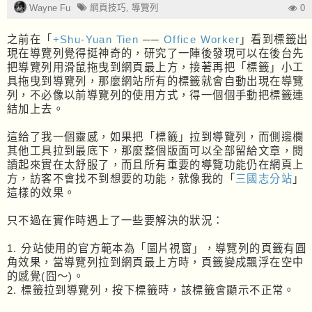
網頁技巧
,
導覽列
Wayne Fu
0
之前在「
+Shu-Yuan Tien
──
Office Worker
」看到標籤出
現在導覽列覺得挺神奇的，研究了一陣後發現可以在後台先
把導覽列用滑鼠拖曳到網頁最上方，接著再把「標籤」小工
具拖曳到導覽列，那麼網站所有的標籤就會自動出現在導覽
列，不必像以前導覽列的使用方式，得一個個手動把標籤連
結加上去。
這給了我一個靈感，如果把「標籤」拉到導覽列，而側邊欄
其他工具拉到最底下，那麼整個版面可以全部留給文章，閱
讀起來實在太舒服了，而且所有重要的導覽功能仍在網頁上
方，訪客不會找不到想要的功能，就像我的「
三國志分站
」
這樣的效果。
只不過在實作時遇上了一些要解決的狀況：
1. 分站使用的官方範本為「圖片視窗」，導覽列的頁籤有圓
角效果，當導覽列拉到網頁最上方時，頁籤變成飄浮在空中
的感覺(囧～)。
2. 標籤拉到導覽列，按下標籤時，該標籤會顯示不正常。