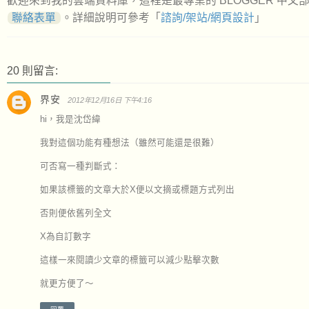
歡迎來到我的雲端資料庫，這裡是最專業的 BLOGGER 中
聯絡表單
。詳細說明可參考「
諮詢/架站/網頁設計
」
20 則留言:
界安
2012年12月16日 下午4:16
hi，我是沈岱緯
我對這個功能有種想法（雖然可能還是很難）
可否寫一種判斷式：
如果該標籤的文章大於X便以文摘或標題方式列出
否則便依舊列全文
X為自訂數字
這樣一來閱讀少文章的標籤可以減少點擊次數
就更方便了～