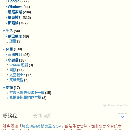
Google
(277)
Windows
(44)
網路雲端
(204)
網頁設計
(312)
部落格
(282)
生活
(54)
數位生活
(49)
理財
(5)
休閒
(138)
三國志11
(86)
小遊戲
(18)
Steam 遊戲
(3)
圍棋
(12)
太空戰士7
(17)
英雄黃昏
(2)
閱讀
(17)
有錢人想的和你不一樣
(15)
為健康把關的57堂課
(2)
ⓦ Tree Label V2
聯絡我
最新回應
請先閱讀「
填寫諮詢聯繫表單 SOP
」瞭解重要資訊，如非需要發案給本