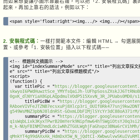
而如果想要讓小圖示靠最右邊，可以把「2. 安裝程式碼」裏的兩個 
postBody.parentNode.removeChild(postBody);
起來，再加上靠右的語法，例如以下：
} else {
postBody = document.getElementById("deleteInSumm
postBody.parentNode.removeChild(postBody);
<span style='float:right'><img.../> <img.../></span>
}
} )();
</script>
2. 安裝程式碼：
一樣打開範本文件：編輯 HTML → 勾選
</b:if>
置、或參考「1. 安裝位置」插入以下程式碼──
</b:if>
<!-- -->
<!-- 標題與文摘圖示 -->
<img id="indexSummaryMode" src="" title="列出文章採文
e" src="" title="列出文章採標題模式"/>
<script>
(function() {
var titlePic = "
https://blogger.googleusercontent.
skwyoI6PWdHuwztSce_YMYfsQaiJh-lUFhpSossZXskJJ6TtRNoB
0gxK_dlNYYiaX8GpLAQpdmulVOdP515XxvN_3R_JPUabs0MD0/s1
titlePicBW = "
https://blogger.googleuserconten
RAboeVIVFeJTZNB7ecsxuPj8Xlcp3ri_OUIf0Rk477snj9kw2DNT
g549WsMNZ3pbNJ8ldnRSt-GOxmLDbFIMjlSYcYr3dC88oA371rM/
summaryPic = "
https://blogger.googleuserconten
q1sWqbLixk3KyxTPwrB20mYerk9Nipfmw64hTSWgiOtsYJ0q3si2
m_k-NUyFBINMIhmdLdciwNhZTGULWghjFaGhxpz3BNa6rCVihMh/
summaryPicBW = "
https://blogger.googleusercont
qMnkYT4g99dAXxAk_HdmDxX5W_N_jQdtCI-XWbwulvwSKuIVuRMl