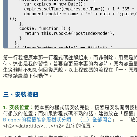
var expires = new Date();
expires.setTime(expires.getTime() + 1 * 365 * 1
document.cookie = name + "=" + data + ";path=/;e
();
},
cookie: function () {
return this.rCookie("postIndexMode");
}
};
if (indexPageMode.cookie() == "title") {
indexPageMode.wCookie("postIndexMode","title");
第一行我把原本那一行程式碼註解起來，而非刪除，用意是
} else {
indexPageMode.wCookie("postIndexMode", "summary"
何。這也是我的習慣，若要變更範本裏的內容時，原內容盡
}
生災難時不知如何回復原貌。以上程式碼的流程在「一、原理及 
}
檔後請繼續下個動作。
</script>
<div id="deleteInTitleMode"><b:include data='post' n
三、安裝按鈕
<b:if cond='data:blog.homepageUrl != data:blog.url'>
<b:if cond='data:blog.pageType == "index"'>
<h3 id='deleteInSummaryMode' class='post-title'><
1. 安裝位置：
範本裏的程式碼安裝完後，接著是安裝開關按
a:post.title/></a></h3>
何想放的位置；而如果對程式碼不熟的話，建議放在「標籤
Blogger的標籤能多層樹狀分類__（二）全部開合
」 → 「
<script>
<h2><data:title/>....</h2> 紅字的位置。
(function() {
var postBody = document.getElementById("deleteInTi
if (indexPageMode.cookie() == "title") {