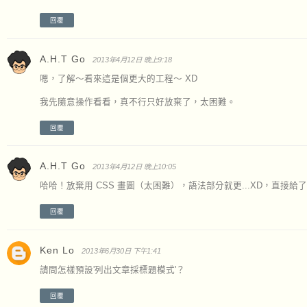
回覆
A.H.T Go
2013年4月12日 晚上9:18
嗯，了解～看來這是個更大的工程～ XD
我先隨意操作看看，真不行只好放棄了，太困難。
回覆
A.H.T Go
2013年4月12日 晚上10:05
哈哈！放棄用 CSS 畫圖（太困難），語法部分就更...XD，直接給
回覆
Ken Lo
2013年6月30日 下午1:41
請問怎樣預設'列出文章採標題模式'？
回覆