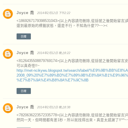
Joyce 喬
2014年2月12日 下午2:22
<1869267179398531043>(以上內容請勿刪除,從括號之後開始
還到最原始的標籤狀態，還是不行，不知為什麼??~~><
回覆
Joyce 喬
2014年2月12日 晚上8:22
<8126435508879769174>(以上內容請勿刪除,從括號之後
可以真奇怪!!~
http://met-ncikywu.blogspot.tw/search/label/%E9%9B%BB%E8%
2008_09%20%E7%89%BD%E7%89%9B%E8%8A%B1%E9%96
%E7%B7%9A%E4%B8%8A%E7%9C%8B
回覆
Joyce 喬
2014年2月12日 晚上8:38
<7820636223572335778>(以上內容請勿刪除,從括號之後
然同一天，但時間都有差1秒，所以就找得出來。真是太感謝了!!^^~