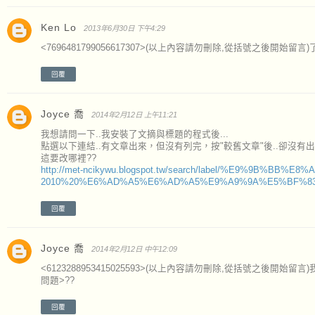
Ken Lo
2013年6月30日 下午4:29
<7696481799056617307>(以上內容請勿刪除,從括號之後開始留言
回覆
Joyce 喬
2014年2月12日 上午11:21
我想請問一下..我安裝了文摘與標題的程式後...
點選以下連結..有文章出來，但沒有列完，按"較舊文章"後..卻沒有出現
這要改哪裡??
http://met-ncikywu.blogspot.tw/search/label/%E9%9B%BB%E8%
2010%20%E6%AD%A5%E6%AD%A5%E9%A9%9A%E5%BF%8
回覆
Joyce 喬
2014年2月12日 中午12:09
<6123288953415025593>(以上內容請勿刪除,從括號之後開
問題>??
回覆