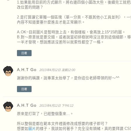
1.如果能用目前的方式顯示，將右邊四個小圖改大些，後續完工就
改位置的問題？
2.是打算讓它單獨一個區塊（單一分頁，不跟其他小工具並列），
內容不知道要塞什麼進去才能正常顯示。
A.OK~目前圖片是暫時放上去，有個樣板，會再放上15*15的圖。
B.對～原意就是要交錯，或者說當初排樹狀時沒注意到這個細節，
一半才發現，想說應該沒差所以就索性都空了一格。
回覆
A.H.T Go
2013年4月12日 凌晨12:00
謝謝你的稱讚，說專業太抬舉了，是你這位老師帶領的好～^^
回覆
A.H.T Go
2013年4月12日 下午6:12
原來是打架了，已經整個重來...。
所以整個是都在範本文件裡面修改成想要的樣子即可？
想要如
圖片
的樣子，我該如何著手？完全沒有頭緒，真的要拜讀 CSS