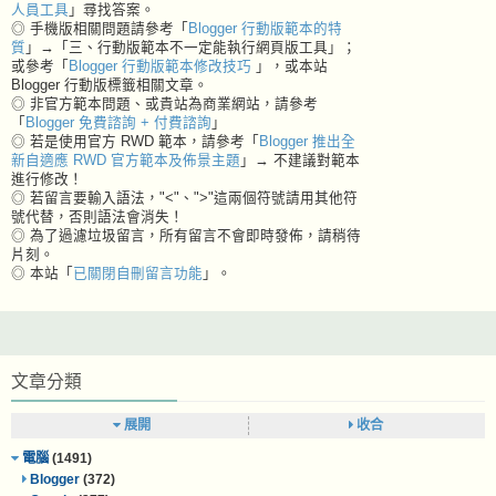
人員工具
」尋找答案。
◎ 手機版相關問題請參考「
Blogger 行動版範本的特
質
」→「三、行動版範本不一定能執行網頁版工具」；
或參考「
Blogger 行動版範本修改技巧
」，或本站
Blogger 行動版標籤相關文章。
◎ 非官方範本問題、或貴站為商業網站，請參考
「
Blogger 免費諮詢 + 付費諮詢
」
◎ 若是使用官方 RWD 範本，請參考「
Blogger 推出全
新自適應 RWD 官方範本及佈景主題
」→ 不建議對範本
進行修改！
◎ 若留言要輸入語法，"<"、">"這兩個符號請用其他符
號代替，否則語法會消失！
◎ 為了過濾垃圾留言，所有留言不會即時發佈，請稍待
片刻。
◎ 本站「
已關閉自刪留言功能
」。
文章分類
展開
收合
電腦
(1491)
Blogger
(372)