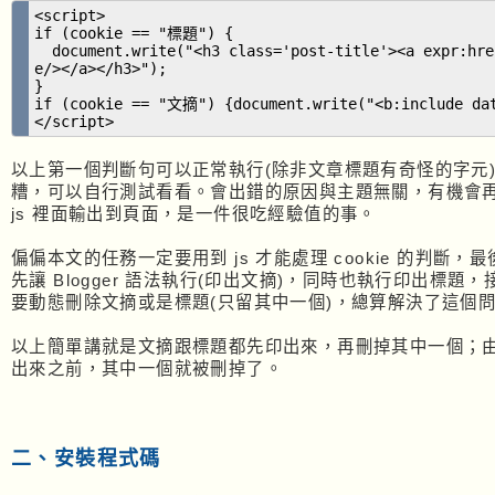
<script>
if (cookie == "標題") {
document.write("<h3 class='post-title'><a expr:hre
e/></a></h3>");
}
if (cookie == "文摘") {document.write("<b:include dat
</script>
以上第一個判斷句可以正常執行(除非文章標題有奇怪的字元
糟，可以自行測試看看。會出錯的原因與主題無關，有機會再詳談
js 裡面輸出到頁面，是一件很吃經驗值的事。
偏偏本文的任務一定要用到 js 才能處理 cookie 的判斷，最
先讓 Blogger 語法執行(印出文摘)，同時也執行印出標題，接著
要動態刪除文摘或是標題(只留其中一個)，總算解決了這個
以上簡單講就是文摘跟標題都先印出來，再刪掉其中一個；
出來之前，其中一個就被刪掉了。
二、安裝程式碼