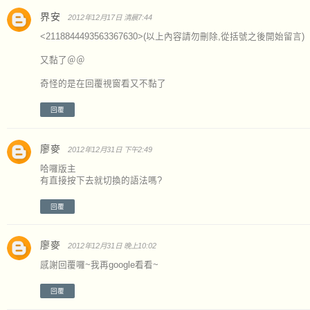
界安
2012年12月17日 清晨7:44
<2118844493563367630>(以上內容請勿刪除,從括號之後開始留言)
又黏了＠＠
奇怪的是在回覆視窗看又不黏了
回覆
廖麥
2012年12月31日 下午2:49
哈囉版主
有直接按下去就切換的語法嗎?
回覆
廖麥
2012年12月31日 晚上10:02
感謝回覆囉~我再google看看~
回覆