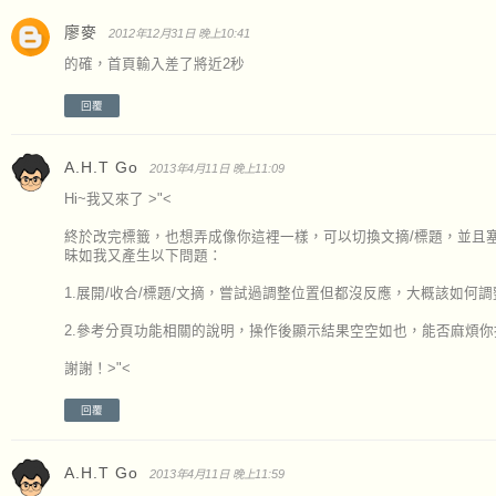
廖麥
2012年12月31日 晚上10:41
的確，首頁輸入差了將近2秒
回覆
A.H.T Go
2013年4月11日 晚上11:09
Hi~我又來了 >"<
終於改完標籤，也想弄成像你這裡一樣，可以切換文摘/標題，並且
昧如我又產生以下問題：
1.展開/收合/標題/文摘，嘗試過調整位置但都沒反應，大概該如何調
2.參考分頁功能相關的說明，操作後顯示結果空空如也，能否麻煩
謝謝！>"<
回覆
A.H.T Go
2013年4月11日 晚上11:59