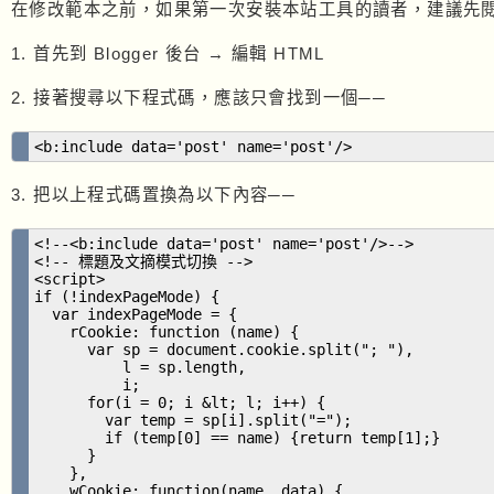
在修改範本之前，如果第一次安裝本站工具的讀者，建議先
1. 首先到 Blogger 後台 → 編輯 HTML
2. 接著搜尋以下程式碼，應該只會找到一個──
<b:include data='post' name='post'/>
3. 把以上程式碼置換為以下內容──
<!--<b:include data='post' name='post'/>-->
<!-- 標題及文摘模式切換 -->
<script>
if (!indexPageMode) {
var indexPageMode = {
rCookie: function (name) {
var sp = document.cookie.split("; "),
l = sp.length,
i;
for(i = 0; i &lt; l; i++) {
var temp = sp[i].split("=");
if (temp[0] == name) {return temp[1];}
}
},
wCookie: function(name, data) {