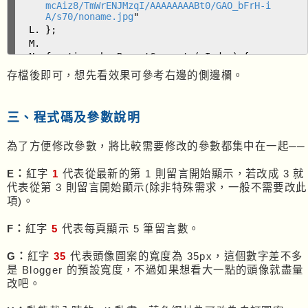
mcAiz8/TmWrENJMzqI/AAAAAAAABt0/GAO_bFrH-i
A/s70/noname.jpg
"
};
function showRecentComments(nIndex) {
if(!nIndex) {nIndex = rComment_Setting.s
存檔後即可，想先看效果可參考右邊的側邊欄。
tartIndex;}
document.getElementById('RecentCommentsA
rea').innerHTML = '<center><img src="' + r
三、程式碼及參數說明
Comment_Setting.gif + '"/></center>';
var sFeedURL = '/feeds/comments/summary?
orderby=published&start-index='+ nInde
為了方便修改參數，將比較需要修改的參數都集中在一起──
x + '&max-results=' + (rComment_Setting.sh
owComment + 1) + '&alt=json-in-script&call
E：
紅字
1
代表從最新的第 1 則留言開始顯示，若改成 3 就
back=generateComments';
代表從第 3 則留言開始顯示(除非特殊需求，一般不需要改此
var script = document.createElement('scr
ipt');
項)。
script.setAttribute('src', sFeedURL);
script.setAttribute('type', 'text/javasc
F：
紅字
5
代表每頁顯示 5 筆留言數。
ript');
document.documentElement.firstChild.appe
G：
紅字
35
代表頭像圖案的寬度為 35px，這個數字差不多
ndChild(script);
是 Blogger 的預設寬度，不過如果想看大一點的頭像就盡量
}
改吧。
function generateComments(json) {