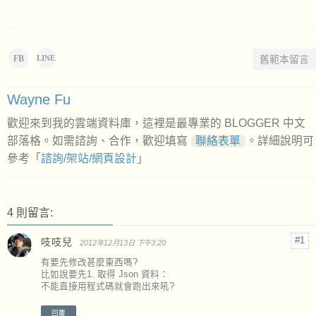
f") > 0) {avatar = rComment_Setting.blogge
r;}
var w = rComment_Setting.headWidth;
FB
舊範本留言
LINE
sHTML += '<li><span style="float:lef
t; width:' + w + 'px;"><a href="'+ avatarL
ink +'" target="_blank"><img src="'+ avata
r +'" style="width:' + w + 'px; padding: 0
Wayne Fu
px; border: 1px solid #ccc;"/></a></span
>';
歡迎來到我的雲端資料庫，這裡是最專業的 BLOGGER 中文
部落格。如需諮詢、合作，歡迎填寫
聯絡表單
。詳細說明可
sHTML += '<div style="margin-lef
t:' + (w + 10) + 'px; word-wrap: break-wor
參考「
諮詢/架站/網頁設計
」
d; word-break: break-all;"><a href="'+ lin
k +'">'+ authorname +' 留言：</a>'+ titl
e +'<span style="color: #AAA;"> ～ '+ time
stamp +'</span></div><div style="clear: bo
4 則留言:
th;"/></li>';
}
sHTML += '</ul>';
吱吱兒
2012年12月13日 下午3:20
sHTML += generateCommentLink(parseInt(js
有要先修改甚麼東西嗎?
on.feed.entry.length), nIndex, nTotalComme
比如說要先1. 取得 Json 資料：
nt);
不能直接用程式碼就會跑出來吼?
document.getElementById('RecentCommentsA
rea').innerHTML = sHTML;
回覆
}