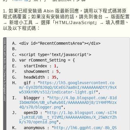
1. 如果已經安裝過 Abin 版最新回應，請用以下程式碼將原
程式碼覆蓋；如果沒有安裝過的話，請先到後台 → 版面配置
→ 新增小工具 → 選擇「HTML/JavaScript」→ 填入標題、
以及以下程式碼：
<div id="RecentCommentsArea"></div>
<script type='text/javascript'>
var rComment_Setting = {
startIndex :
1
,
showComment :
5
,
headWidth :
35
,
gif : "
https://lh5.googleusercontent.co
m/-EyVZ0f8J0qQ/UCeEG7aa8nI/AAAAAAAADtY/9sX
w53XkYXM/s512/indicator-light.gif
",
blogger : "
http://4.bp.blogspot.com/-81d
IbOmU9O4/UB_ufwAvb0I/AAAAAAAADj8/1Y4HFMVzx
4Q/s70/blogger.png
",
openID : "
http://1.bp.blogspot.com/-sI74
_lyKtUE/UB__t_YIVMI/AAAAAAAADms/X_25WXcYZh
k/s70/openid.png
",
anonymous : "
http://lh6.ggpht.com/-8b_QS