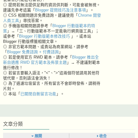
◎ 提問若無法提供足夠的資訊供判斷，可能會被無視。
建議先參考這篇「
Blogger 提問技巧及注意事項
」。
◎ CSS 相關問題非免費諮詢，建議使用「
Chrome 開發
人員工具
」尋找答案。
◎ 手機版相關問題請參考「
Blogger 行動版範本的特
質
」→「三、行動版範本不一定能執行網頁版工具」；
或參考「
Blogger 行動版範本修改技巧
」，或本站
Blogger 行動版標籤相關文章。
◎ 非官方範本問題、或貴站為商業網站，請參考
「
Blogger 免費諮詢 + 付費諮詢
」
◎ 若是使用官方 RWD 範本，請參考「
Blogger 推出全
新自適應 RWD 官方範本及佈景主題
」→ 不建議對範本
進行修改！
◎ 若留言要輸入語法，"<"、">"這兩個符號請用其他符
號代替，否則語法會消失！
◎ 為了過濾垃圾留言，所有留言不會即時發佈，請稍待
片刻。
◎ 本站「
已關閉自刪留言功能
」。
文章分類
展開
收合