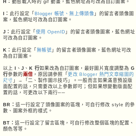
H：
動態載入時的 gif 動畫，藍色網址為可改為自訂圖案。
function compareentry(a,b) {
order= Date.parse(a.published.$t.repla
I：
此行設定「
Blogger 帳號、無上傳頭像
」的留言者頭像圖
ce(/^(\d{4})-(\d{2})-(\d{2})T([0-9:]*)([.0
-9]*)(.)(.*)$/, '$1/$2/$3 $4 GMT')) - Dat
案，藍色網址可改為自訂圖案。
e.parse(b.published.$t.replace(/^(\d{4})-
(\d{2})-(\d{2})T([0-9:]*)([.0-9]*)(.)(.*)
J：
此行設定「
使用 OpenID
」的留言者頭像圖案，藍色網址
$/, '$1/$2/$3 $4 GMT'));
可改為自訂圖案。
return 0-order;
}
K：
此行設定「
無帳號
」的留言者頭像圖案，藍色網址可改
function generateCommentLink(nFetch, nIn
dex, nTotalComment) {
為自訂圖案。
var bOld = (nFetch > rComment_Setting.
showComment);
以上
I
、
J
、
K 行
如果改為自訂圖案，最好圖片寬度調整為
G
if (bOld) nFetch = rComment_Setting.sh
行
參數的
兩倍
，原因請參照「
更改 Blogger 熱門文章縮圖的
owComment;
尺寸
」→「二、製作圖示技巧」。一般而言如果滿意預設版
var sResult = '<p align="right">Recen
面配置的話，只需要改以上參數即可；但如果想變動版面配
t '+nIndex+'-'+(nIndex+nFetch-1)+', tota
置的話，可更改以下兩行──
l: '+nTotalComment+'.&nbsp;&nbsp;';
if (nIndex > rComment_Setting.startInd
ex)
BR：
這一行設定了頭像圖案的區塊，可自行修改 style 的參
sResult += '<a href="javascript:showRe
數、圖案外框的樣式。
centComments('+(nIndex-rComment_Setting.sh
owComment)+');" title="Newer Comments">&l
BT：
這一行設定了留言區塊，可自行修改整個區塊的配置、
t;&lt;</a>&nbsp;&nbsp;';
顏色等等。
if (bOld)
sResult += '<a href="javascript:showRe