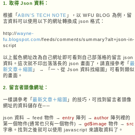
1. 取得 Json 資料：
根據「
ABIN'S TECH NOTE
」，以 WFU BLOG 為例，留
言資料可以使用以下的網址轉換成 json 格式：
http://
wayne-
fu.blogspot.com
/feeds/comments/summary?alt=json-in-
script
以上藍色網址改為自己網址即可看到自己部落格的留言 json
資料。這次就不印出落落長的 json 畫面了，請直接參考「
最
新文章＋縮圖
」 → 「一、從 Json 資料找縮圖」可看到類似
的畫面。
2. 留言者頭像網址：
一樣請參考「
最新文章＋縮圖
」的技巧，可找到留言者頭像
網址的資料儲存在──
json 資料 → feed 物件 →
entry
陣列 →
author
陣列裡的
第一個物件(通常也只有一個物件) →
gd$image
物件 →
src
字串。找到之後就可以使用 javascript 來讀取資料了。