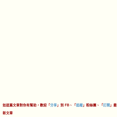
while (j < Comment.link.length && Comm
ent.link[j].rel != "alternate")
j++;
var link = Comment.link[j].href;
var timestamp = Comment.published.$t.s
ubstr(0,10);
var avatar = Comment.author[0].gd$imag
e.src;
var avatarLink = (Comment.author[0].ur
i) ? Comment.author[0].uri.$t : "";
if (avatar.search("blank.gif") > 0) {
if (avatarLink) {avatar = rComment_S
etting.openID;}
else {
avatar = rComment_Setting.anonymou
s;
avatarLink = link;
}
}
if (avatar.search("openid16-rounded.gi
如這篇文章對你有幫助，歡迎「
分享
」到 FB、「
追蹤
」粉絲團、「
訂閱
」最
f") > 0) {avatar = rComment_Setting.openI
D;}
新文章
if (avatar.search("b16-rounded.gi