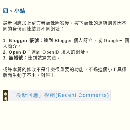
centComments('+(nIndex+rComment_Setting.sh
owComment)+');" title="Older Comments">&g
四、小結
t;&gt;</a>';
sResult += '</p>';
最新回應加上留言者頭像圖案後，按下頭像的連結則會因不
return sResult;
同的身份而連結到不同網址：
}
1. Blogger 帳號：
連到 Blogger 個人簡介、或 Google+ 個
var sHTML = '<ul>';
人簡介。
var sortentry = json.feed.entry.sort(com
2. OpenID：
連到 OpenID 填入的網址。
pareentry);
3. 無帳號：
連到該篇文章。
var nIndex = parseInt(json.feed.openSear
ch$startIndex.$t);
var nTotalComment = parseInt(json.feed.o
或許本篇的修改不是什麼很重要的功能，不過這個小工具讓
penSearch$totalResults.$t);
版面生動了不少，對吧！
for (var i = 0, Comment; Comment = sorte
ntry[i]; i++) {
if (i >= rComment_Setting.showCommen
t)
「最新回應」模組(Recent Comments)
break;
var authorname = Comment.author[0].nam
e.$t;
var title = Comment.title.$t.substr(0,
30);
var j = 0;