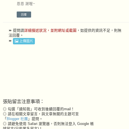
恩恩 謝喔~
回覆
⏩ 提問請
詳細描述狀況，並附網址或截圖
，如提供的資訊不足，則無
法回覆。
⏩
上傳圖片
張貼留言注意事項：
◎ 勾選「通知我」可收到後續回覆的mail！
◎ 請在相關文章留言，與文章無關的主題可至
「
Blogger 社團
」提問。
◎ 請避免使用 Safari 瀏覽器，否則無法登入 Google 帳
號留言(只能匿名留言)！