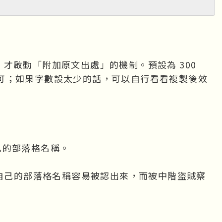
) * 2 / 3, m = Math.ceil(l);
 i++) {
 || k.charCodeAt(i) == 44) {
 i + 1), o = text.substring
才啟動「附加原文出處」的機制。預設為 300
0 都可；如果字數設太少的話，可以自行看看複製後效
292) p = n + pagelink + "，" + o;
) p = n + pagelink + "," + o;
己的部落格名稱。
getElementsByTagName('body')[0];
ting.copyright1 +"&lt;a href='"+ docum
得自己的部落格名稱容易被認出來，而被中階盜賊察
opyright_Setting.copyright2 +"&lt;/a&g
Element('div');
solute';