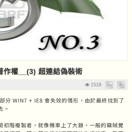
作權__(3) 超連結偽裝術
1518
A+
色
部分 WIN7 + IE8 會失效的情形，由於最終找到了
去。
範初階複製者，就像機車上了大鎖，一般的竊賊覺