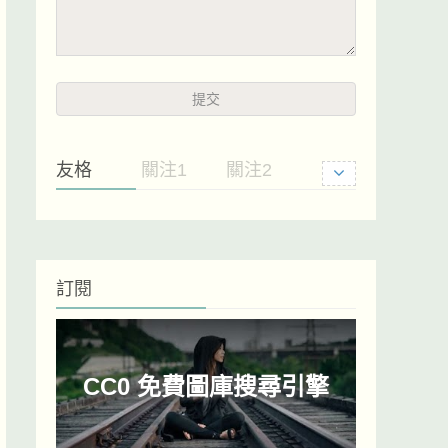
友格
關注1
關注2
訂閱
CC0 免費圖庫搜尋引擎