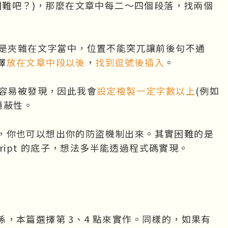
很困難吧？)，那麼在文章中每二～四個段落，找兩個
是夾雜在文字當中，位置不能突兀讓前後句不通
擇
放在文章中段以後
，
找到逗號後插入
。
很容易被發現，因此我會
設定複製一定字數以上
(例如
隱蔽性。
，你也可以想出你的防盜機制出來。其實困難的是
cript 的底子，想法多半能透過程式碼實現。
，本篇選擇第 3、4 點來實作。同樣的，如果有