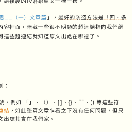
，讓複製的段落跟原文一模一樣。
思__（一）文章篇
」，
最好的防盜方法是「四、多
內容裡面，暗藏一些很不明顯的超連結指向我們網
到這些超連結就知道原文出處在哪裡了。
制：
，例如 「」、（）、[]、{}、""、() 等這些符
連結
，如此整篇文章乍看之下沒有任何問題，但只
文出處其實在我們家。