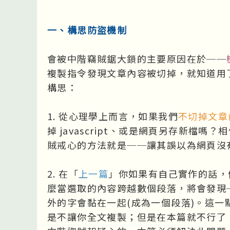
一、構思防盜機制
會被中階竊賊鋸大鎖的主要原因在於──
複製指令發現文章內容被切掉，就知道用了 j
構思：
1. 從心理學上而言，如果我們
不切掉文章
掉 javascript、或是網頁另存新檔
賊戒心的方法就是──讓其誤以為網頁沒
2. 在「
上一篇
」你如果有自己實作的話，假
麼當選取的內容跨越數個段落，將會發現
外的字會黏在一起(成為一個段落)。這
是不讓你全文複製；但是在本篇就不行了