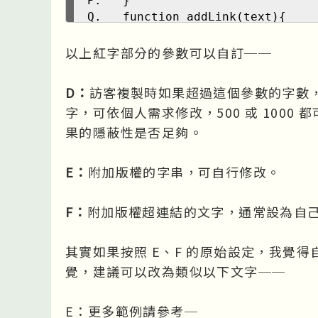
}
function addLink(text){
var k = text, l = (k.length
for (var i = m; i< k.length;
以上紅字部分的參數可以自訂──
if(k.charCodeAt(i) == 65292
var n = text.substring(0,
D：
訪客複製時如果超過這個參數的字數，
(i + 1), p;
字，可依個人需求修改，500 或 100
if (k.charCodeAt(i) == 65
if (k.charCodeAt(i) == 44
果的隱蔽性是否足夠。
return p;
}
E：
附加版權的字串，可自行修改。
}
}
F：
附加版權超連結的文字，通常設為自
var body_element = document.
var selection;
var pagelink = Copyright_Set
其實如果按照 E、F 的原始設定，我覺
ent.location.href +"'&gt;"+ C
覺，建議可以改為類似以下文字──
t;";
var newdiv = document.create
newdiv.style.position = 'ab
E：更多範例請參考─