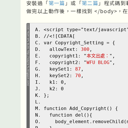
安裝過「
第一篇
」或「
第二篇
」程式碼到範
做完以上動作後，一樣找到 </body>
<script type="text/javascript
//<![CDATA[
var Copyright_Setting = {
allowText:
300
,
copyright1: "
本文出處：
",
copyright2: "
WFU BLOG
",
keySet1:
87
,
keySet2:
70
,
k1: 0,
k2: 0
};
function Add_Copyright() {
function del(){
body_element.removeChild(n