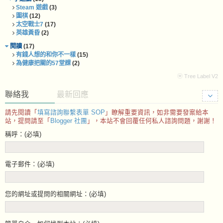
Steam 遊戲
(3)
圍棋
(12)
太空戰士7
(17)
英雄黃昏
(2)
閱讀
(17)
有錢人想的和你不一樣
(15)
為健康把關的57堂課
(2)
ⓦ Tree Label V2
聯絡我
最新回應
請先閱讀「
填寫諮詢聯繫表單 SOP
」瞭解重要資訊，如非需要發案給本
站，提問請至「
Blogger 社團
」，本站不會回覆任何私人諮詢問題，謝謝！
稱呼：(必填)
電子郵件：(必填)
您的網址或提問的相關網址：(必填)