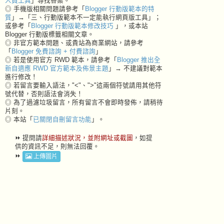
人員工具
」尋找答案。
◎ 手機版相關問題請參考「
Blogger 行動版範本的特
質
」→「三、行動版範本不一定能執行網頁版工具」；
或參考「
Blogger 行動版範本修改技巧
」，或本站
Blogger 行動版標籤相關文章。
◎ 非官方範本問題、或貴站為商業網站，請參考
「
Blogger 免費諮詢 + 付費諮詢
」
◎ 若是使用官方 RWD 範本，請參考「
Blogger 推出全
新自適應 RWD 官方範本及佈景主題
」→ 不建議對範本
進行修改！
◎ 若留言要輸入語法，"<"、">"這兩個符號請用其他符
號代替，否則語法會消失！
◎ 為了過濾垃圾留言，所有留言不會即時發佈，請稍待
片刻。
◎ 本站「
已關閉自刪留言功能
」。
⏩ 提問請
詳細描述狀況，並附網址或截圖
，如提
供的資訊不足，則無法回覆。
⏩
上傳圖片