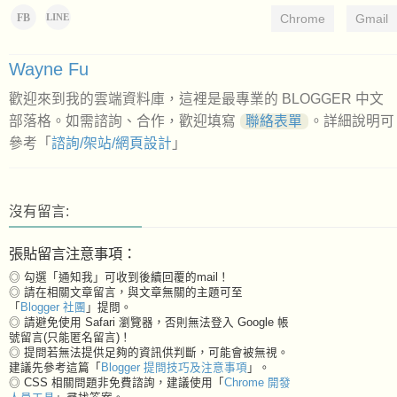
FB
Chrome
Gmail
LINE
Wayne Fu
歡迎來到我的雲端資料庫，這裡是最專業的 BLOGGER 中文
部落格。如需諮詢、合作，歡迎填寫
聯絡表單
。詳細說明可
參考「
諮詢/架站/網頁設計
」
沒有留言:
張貼留言注意事項：
◎ 勾選「通知我」可收到後續回覆的mail！
◎ 請在相關文章留言，與文章無關的主題可至
「
Blogger 社團
」提問。
◎ 請避免使用 Safari 瀏覽器，否則無法登入 Google 帳
號留言(只能匿名留言)！
◎ 提問若無法提供足夠的資訊供判斷，可能會被無視。
建議先參考這篇「
Blogger 提問技巧及注意事項
」。
◎ CSS 相關問題非免費諮詢，建議使用「
Chrome 開發