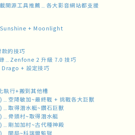
影片下載開源工具推薦﹍各大影音網站都支援
ine + Moonlight
 付款的技巧
Zenfone 2 升級 7.0 技巧
rago + 設定技巧
化執行+搬到其他槽
)﹍空降敏加~最終戰 + 挑戰各大巨獸
)﹍取得潛水艇~鑽石巨獸
)﹍骨頭村~取得潛水艇
)﹍剛加加村~古代種神殿
)﹍開局~科瑞爾監獄