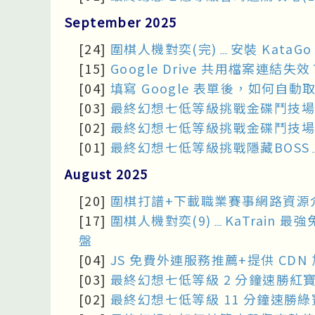
September 2025
[24]
圍棋人機對奕(完)﹍安裝 KataGo T
[15]
Google Drive 共用檔案連
[04]
填寫 Google 表單後，如何自
[03]
最終幻想七低等級挑戰金碟鬥技場
[02]
最終幻想七低等級挑戰金碟鬥技場
[01]
最終幻想七低等級挑戰隱藏BOSS﹍失
August 2025
[20]
圍棋打譜+下載職業賽事網路資源
[17]
圍棋人機對奕(9)﹍KaTrain
盤
[04]
JS 免費外連服務推薦+提供 CDN 加速﹍
[03]
最終幻想七低等級 2 分鐘速勝紅
[02]
最終幻想七低等級 11 分鐘速勝