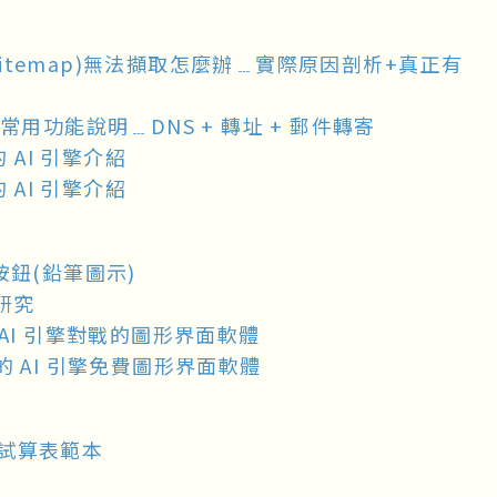
地圖(Sitemap)無法擷取怎麼辦﹍實際原因剖析+真正有
e 代管常用功能說明﹍DNS + 轉址 + 郵件轉寄
 AI 引擎介紹
 AI 引擎介紹
輯按鈕(鉛筆圖示)
研究
擬 AI 引擎對戰的圖形界面軟體
便的 AI 引擎免費圖形界面軟體
 試算表範本