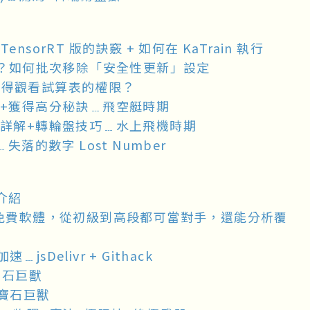
ensorRT 版的訣竅 + 如何在 KaTrain 執行
結失效？如何批次移除「安全性更新」設定
動取得觀看試算表的權限？
+獲得高分秘訣﹍飛空艇時期
詳解+轉輪盤技巧﹍水上飛機時期
落的數字 Lost Number
介紹
 最強免費軟體，從初級到高段都可當對手，還能分析覆
jsDelivr + Githack
寶石巨獸
綠寶石巨獸