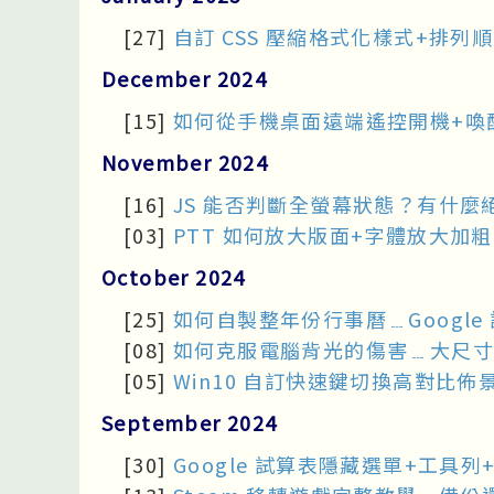
[27]
自訂 CSS 壓縮格式化樣式+排列順序﹍
December 2024
[15]
如何從手機桌面遠端遙控開機+喚醒電腦﹍
November 2024
[16]
JS 能否判斷全螢幕狀態？有什麼
[03]
PTT 如何放大版面+字體放大加
October 2024
[25]
如何自製整年份行事曆﹍Google
[08]
如何克服電腦背光的傷害﹍大尺寸
[05]
Win10 自訂快速鍵切換高對比佈景主
September 2024
[30]
Google 試算表隱藏選單+工