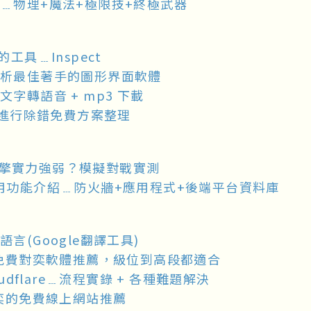
﹍物理+魔法+極限技+終極武器
的工具﹍Inspect
可以分析最佳著手的圖形界面軟體
字轉語音 + mp3 下載
hone)進行除錯免費方案整理
 引擎實力強弱？模擬對戰實測
站的實用功能介紹﹍防火牆+應用程式+後端平台資料庫
(Google翻譯工具)
的免費對奕軟體推薦，級位到高段都適合
loudflare﹍流程實錄 + 各種難題解決
對奕的免費線上網站推薦