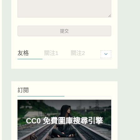
友格
關注1
關注2
訂閱
CC0 免費圖庫搜尋引擎