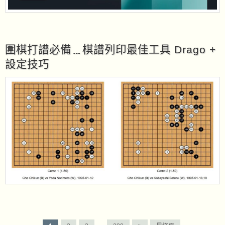
圍棋打譜必備﹍棋譜列印最佳工具 Drago +
設定技巧