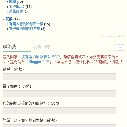
圍棋
(12)
太空戰士7
(17)
英雄黃昏
(2)
閱讀
(17)
有錢人想的和你不一樣
(15)
為健康把關的57堂課
(2)
ⓦ Tree Label V2
聯絡我
最新回應
請先閱讀「
填寫諮詢聯繫表單 SOP
」瞭解重要資訊，如非需要發案給本
站，提問請至「
Blogger 社團
」，本站不會回覆任何私人諮詢問題，謝謝！
稱呼：(必填)
電子郵件：(必填)
您的網址或提問的相關網址：(必填)
簡單自介、如何找到本站：(必填)