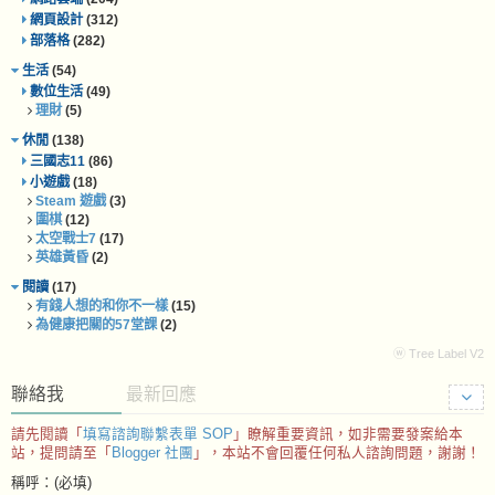
網頁設計
(312)
部落格
(282)
生活
(54)
數位生活
(49)
理財
(5)
休閒
(138)
三國志11
(86)
小遊戲
(18)
Steam 遊戲
(3)
圍棋
(12)
太空戰士7
(17)
英雄黃昏
(2)
閱讀
(17)
有錢人想的和你不一樣
(15)
為健康把關的57堂課
(2)
ⓦ Tree Label V2
聯絡我
最新回應
請先閱讀「
填寫諮詢聯繫表單 SOP
」瞭解重要資訊，如非需要發案給本
站，提問請至「
Blogger 社團
」，本站不會回覆任何私人諮詢問題，謝謝！
稱呼：(必填)