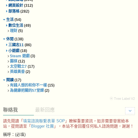
網頁設計
(312)
部落格
(282)
生活
(54)
數位生活
(49)
理財
(5)
休閒
(138)
三國志11
(86)
小遊戲
(18)
Steam 遊戲
(3)
圍棋
(12)
太空戰士7
(17)
英雄黃昏
(2)
閱讀
(17)
有錢人想的和你不一樣
(15)
為健康把關的57堂課
(2)
ⓦ Tree Label V2
聯絡我
最新回應
請先閱讀「
填寫諮詢聯繫表單 SOP
」瞭解重要資訊，如非需要發案給本
站，提問請至「
Blogger 社團
」，本站不會回覆任何私人諮詢問題，謝謝！
稱呼：(必填)